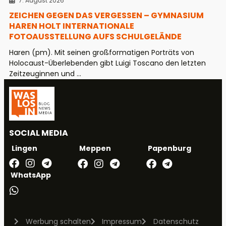
7. August 2026
ZEICHEN GEGEN DAS VERGESSEN – GYMNASIUM
HAREN HOLT INTERNATIONALE
FOTOAUSSTELLUNG AUFS SCHULGELÄNDE
Haren (pm). Mit seinen großformatigen Porträts von
Holocaust-Überlebenden gibt Luigi Toscano den letzten
Zeitzeuginnen und ...
SOCIAL MEDIA
Meppen
Papenburg
Lingen
WhatsApp
Werbung schalten
Impressum
Datenschutz