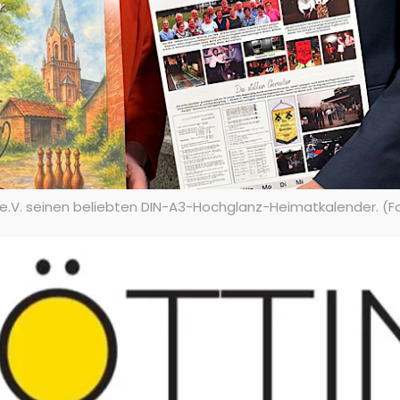
n e.V. seinen beliebten DIN-A3-Hochglanz-Heimatkalender. 