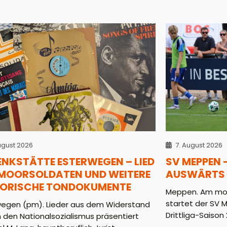
ugust 2026
7. August 2026
ENKSTÄTTE ESTERWEGEN – LIED
SV MEPPEN 
 MOORSOLDATEN UND WEITERE
AUSWÄRTS 
TORISCHE TONDOKUMENTE
Meppen. Am mor
startet der SV 
wegen (pm). Lieder aus dem Widerstand
Drittliga-Saison 2
 den Nationalsozialismus präsentiert