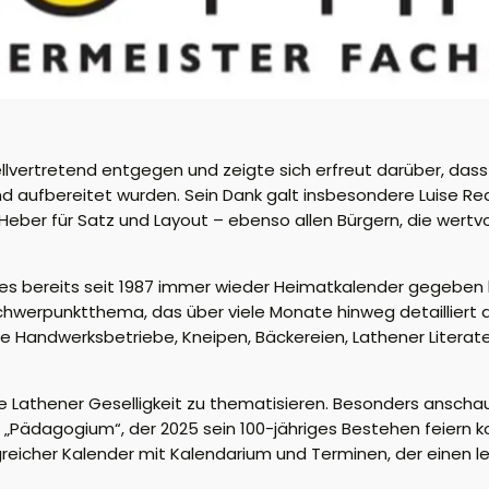
lvertretend entgegen und zeigte sich erfreut darüber, da
d aufbereitet wurden. Sein Dank galt insbesondere Luise Red
ber für Satz und Layout – ebenso allen Bürgern, die wertvo
 es bereits seit 1987 immer wieder Heimatkalender gegeben 
chwerpunktthema, das über viele Monate hinweg detailliert a
 Handwerksbetriebe, Kneipen, Bäckereien, Lathener Literate
e Lathener Geselligkeit zu thematisieren. Besonders anschau
„Pädagogium“, der 2025 sein 100-jähriges Bestehen feiern k
eicher Kalender mit Kalendarium und Terminen, der einen leb