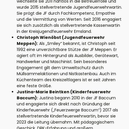
wechselte sie 2011 nahtlos in die Betreuerrolle und
wurde 2015 stellvertretende Jugendfeuerwehrwartin.
Sie prägt die JF durch Fachkompetenz, Empathie
und die Vermittlung von Werten. Seit 2016 engagiert
sie sich zusätzlich als stellvertretende Kassenwartin
in der Kreisjugendfeuerwehr Emsland.
Christoph Wienöbst (Jugendfeuerwehr
Meppen):
Als „Smiley“ bekannt, ist Christoph seit
1992 eine unverzichtbare Stütze der JF Meppen. Er
agiert oft im Hintergrund als Ausbilder, Gerätewart,
Handwerker und Maschinist. Sein besonderes
Engagement gilt dem Umweltschutz durch
Müllsammelaktionen und Nistkastenbau. Auch im
Küchenteam des Kreiszeltlagers ist er seit Jahren
eine feste Größe.
Justina-Marie Beintken (Kinderfeuerwehr
Baccum):
Justina begann 2010 in der JF Baccum
und engagierte sich direkt nach Gründung der
Kinderfeuerwehr („Feuerzwerge Baccum“) 2017 als
stellvertretende Kinderfeuerwehrwartin, bevor sie
2023 die Leitung übernahm. Mit pädagogischem
Geschick, DRK-Erfahrung und großem