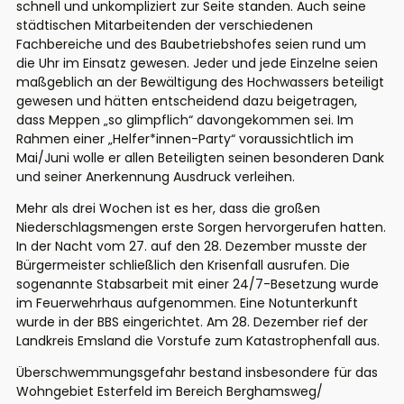
schnell und unkompliziert zur Seite standen. Auch seine
städtischen Mitarbeitenden der verschiedenen
Fachbereiche und des Baubetriebshofes seien rund um
die Uhr im Einsatz gewesen. Jeder und jede Einzelne seien
maßgeblich an der Bewältigung des Hochwassers beteiligt
gewesen und hätten entscheidend dazu beigetragen,
dass Meppen „so glimpflich“ davongekommen sei. Im
Rahmen einer „Helfer*innen-Party“ voraussichtlich im
Mai/Juni wolle er allen Beteiligten seinen besonderen Dank
und seiner Anerkennung Ausdruck verleihen.
Mehr als drei Wochen ist es her, dass die großen
Niederschlagsmengen erste Sorgen hervorgerufen hatten.
In der Nacht vom 27. auf den 28. Dezember musste der
Bürgermeister schließlich den Krisenfall ausrufen. Die
sogenannte Stabsarbeit mit einer 24/7-Besetzung wurde
im Feuerwehrhaus aufgenommen. Eine Notunterkunft
wurde in der BBS eingerichtet. Am 28. Dezember rief der
Landkreis Emsland die Vorstufe zum Katastrophenfall aus.
Überschwemmungsgefahr bestand insbesondere für das
Wohngebiet Esterfeld im Bereich Berghamsweg/