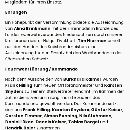
Mitgliedern für ihren Einsatz.
Ehrungen
Ein Höhepunkt der Versammlung bildete die Auszeichnung
von
Alina Brinkmann
mit der Ehrennadel in Bronze des
Landesfeuerwehrverbandes Niedersachsen durch unseren
Kreisbrandmeister Holger Dyckhoff.
Tim Nierman
erhielt
aus den Händen des Kreisbrandmeisters eine
Auszeichnung für den Einsatz bei den Waldbränden in der
Sächsischen Schweiz.
Feuerwehrführung / Kommando
Nach dem Ausscheiden von
Burkhard Kalmer
wurden
Frank Hilling
zum neuen Ortsbrandmeister und
Karsten
Snyders
zu seinem Stellvertreter ernannt. Im Rahmen der
Jahresdienstversammlung musste zudem das
Kommando neu gewählt werden. Das Kommando setzt
sich aus
Frank Hilling
,
Karsten Snyders
,
Günter Keiser
,
Carsten Timmer
,
Simon Penning
,
Nils Stehmann
,
Daniel Lüken
,
Dennis Keiser
,
Tobias Borgel
und
Hendrik Bojer
zusammen.