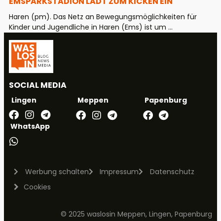
EMSPARKSTADION LÄDT ZUM KICKEN EIN
Haren (pm). Das Netz an Bewegungsmöglichkeiten für
Kinder und Jugendliche in Haren (Ems) ist um ...
SOCIAL MEDIA
Meppen
Papenburg
Lingen
WhatsApp
Werbung schalten
Impressum
Datenschutz
Cookies
© 2025 waslosin Meppen, Lingen, Papenburg