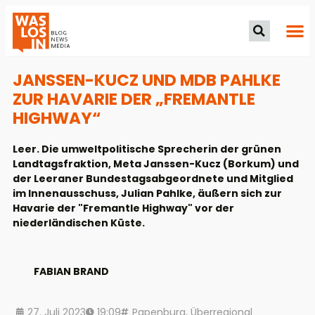
JANSSEN-KUCZ UND MDB PAHLKE
ZUR HAVARIE DER „FREMANTLE
HIGHWAY“
Leer. Die umweltpolitische Sprecherin der grünen
Landtagsfraktion, Meta Janssen-Kucz (Borkum) und
der Leeraner Bundestagsabgeordnete und Mitglied
im Innenausschuss, Julian Pahlke, äußern sich zur
Havarie der "Fremantle Highway" vor der
niederländischen Küste.
FABIAN BRAND
27. Juli 2023
19:09
Papenburg
,
Überregional