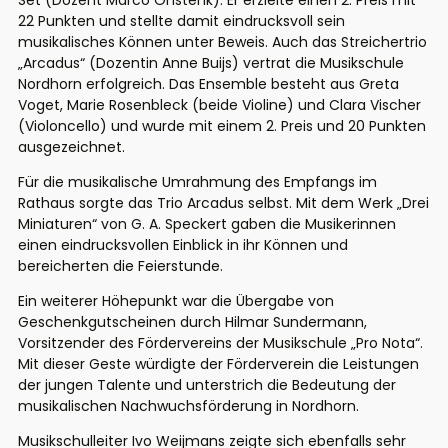
Set (Dozent Marco Onstenk). Er erzielte einen 2. Preis mit
22 Punkten und stellte damit eindrucksvoll sein
musikalisches Können unter Beweis. Auch das Streichertrio
„Arcadus“ (Dozentin Anne Buijs) vertrat die Musikschule
Nordhorn erfolgreich. Das Ensemble besteht aus Greta
Voget, Marie Rosenbleck (beide Violine) und Clara Vischer
(Violoncello) und wurde mit einem 2. Preis und 20 Punkten
ausgezeichnet.
Für die musikalische Umrahmung des Empfangs im
Rathaus sorgte das Trio Arcadus selbst. Mit dem Werk „Drei
Miniaturen“ von G. A. Speckert gaben die Musikerinnen
einen eindrucksvollen Einblick in ihr Können und
bereicherten die Feierstunde.
Ein weiterer Höhepunkt war die Übergabe von
Geschenkgutscheinen durch Hilmar Sundermann,
Vorsitzender des Fördervereins der Musikschule „Pro Nota“.
Mit dieser Geste würdigte der Förderverein die Leistungen
der jungen Talente und unterstrich die Bedeutung der
musikalischen Nachwuchsförderung in Nordhorn.
Musikschulleiter Ivo Weijmans zeigte sich ebenfalls sehr