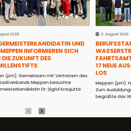
ugust 2026
5. August 2026
GERMEISTERKANDIDATIN UND
BERUFSSTAR
MEPPEN INFORMIEREN SICH
WASSERSTRA
 DIE ZUKUNFT DES
AHRTSAMT (
MILLENSTIFTS
7 NEUE AUS-
OS
n (pm). Gemeinsam mit Vertretern des
tadtverbands Meppen besuchte
Meppen (pm). He
meisterkandidatin Dr. Sigrid Kraujuttis
Zum Ausbildungs
begrüßte das WS