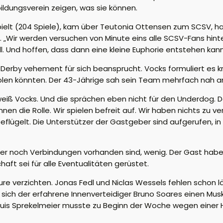
ildungsverein zeigen, was sie können.
pielt (204 Spiele), kam über Teutonia Ottensen zum SCSV, ha
ge. „Wir werden versuchen von Minute eins alle SCSV-Fans hin
 Und hoffen, dass dann eine kleine Euphorie entstehen kann“,
Derby vehement für sich beansprucht. Vocks formuliert es k
olen könnten. Der 43-Jährige sah sein Team mehrfach nah a
eiß Vocks. Und die sprächen eben nicht für den Underdog. De
ennen die Rolle. Wir spielen befreit auf. Wir haben nichts zu v
beflügelt. Die Unterstützer der Gastgeber sind aufgerufen, 
ner noch Verbindungen vorhanden sind, wenig. Der Gast ha
ft sei für alle Eventualitäten gerüstet.
re verzichten. Jonas Fedl und Niclas Wessels fehlen schon lä
g sich der erfahrene Innenverteidiger Bruno Soares einen Mus
ger Luis Sprekelmeier musste zu Beginn der Woche wegen einer