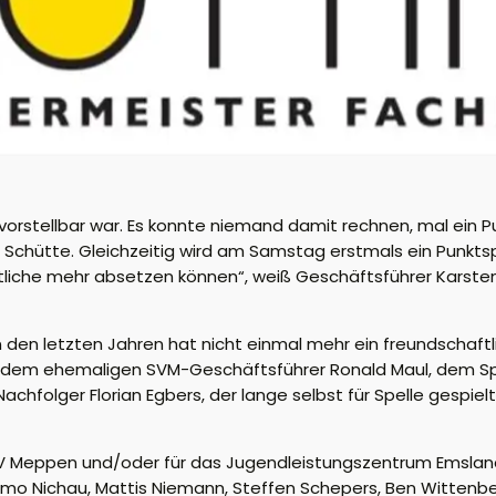
 unvorstellbar war. Es konnte niemand damit rechnen, mal ein
 Schütte. Gleichzeitig wird am Samstag erstmals ein Punktspi
h etliche mehr absetzen können“, weiß Geschäftsführer Karste
 In den letzten Jahren hat nicht einmal mehr ein freundschaft
mit dem ehemaligen SVM-Geschäftsführer Ronald Maul, dem 
folger Florian Egbers, der lange selbst für Spelle gespielt
 SV Meppen und/oder für das Jugendleistungszentrum Emsland
 Timo Nichau, Mattis Niemann, Steffen Schepers, Ben Wittenb