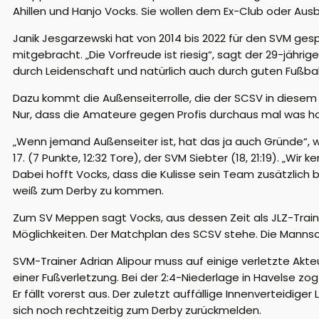
Ahillen und Hanjo Vocks. Sie wollen dem Ex-Club oder Ausb
Janik Jesgarzewski hat von 2014 bis 2022 für den SVM ges
mitgebracht. „Die Vorfreude ist riesig“, sagt der 29-jähri
durch Leidenschaft und natürlich auch durch guten Fußball.
Dazu kommt die Außenseiterrolle, die der SCSV in diesem 
Nur, dass die Amateure gegen Profis durchaus mal was h
„Wenn jemand Außenseiter ist, hat das ja auch Gründe“, w
17. (7 Punkte,
12:32
Tore), der SVM Siebter (18,
21:19
). „Wir k
Dabei hofft Vocks, dass die Kulisse sein Team zusätzlich 
weiß zum Derby zu kommen.
Zum SV Meppen sagt Vocks, aus dessen Zeit als JLZ-Trai
Möglichkeiten. Der Matchplan des SCSV stehe. Die Mannscha
SVM-Trainer Adrian Alipour muss auf einige verletzte Akteu
einer Fußverletzung. Bei der 2:4-Niederlage in Havelse zo
Er fällt vorerst aus. Der zuletzt auffällige Innenverteidi
sich noch rechtzeitig zum Derby zurückmelden.