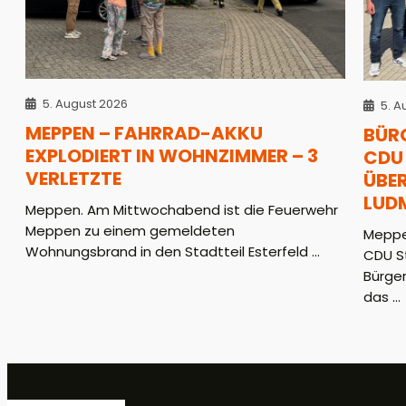
5. August 2026
5. A
MEPPEN – FAHRRAD-AKKU
BÜR
EXPLODIERT IN WOHNZIMMER – 3
CDU 
VERLETZTE
ÜBER
LUD
Meppen. Am Mittwochabend ist die Feuerwehr
Meppen zu einem gemeldeten
Meppe
Wohnungsbrand in den Stadtteil Esterfeld ...
CDU S
Bürger
das ...