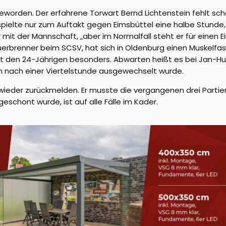
r geworden. Der erfahrene Torwart Bernd Lichtenstein fehlt sc
pielte nur zum Auftakt gegen Eimsbüttel eine halbe Stunde, 
 mit der Mannschaft, „aber im Normalfall steht er für einen E
auerbrenner beim SCSV, hat sich in Oldenburg einen Muskelfa
rt den 24-Jährigen besonders. Abwarten heißt es bei Jan-Hu
 nach einer Viertelstunde ausgewechselt wurde.
der zurückmelden. Er musste die vergangenen drei Partien z
geschont wurde, ist auf alle Fälle im Kader.