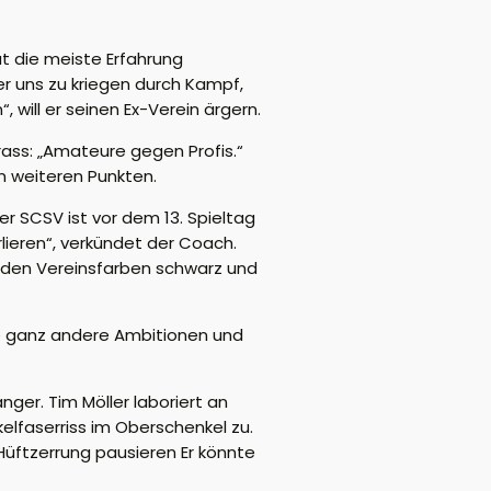
t die meiste Erfahrung
ter uns zu kriegen durch Kampf,
 will er seinen Ex-Verein ärgern.
rass: „Amateure gegen Profis.“
n weiteren Punkten.
r SCSV ist vor dem 13. Spieltag
erlieren“, verkündet der Coach.
in den Vereinsfarben schwarz und
be ganz andere Ambitionen und
nger. Tim Möller laboriert an
kelfaserriss im Oberschenkel zu.
 Hüftzerrung pausieren Er könnte