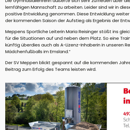
Die Gymnasiallehrerin äußerte sich sehr zufrieden über di
lernfähigen Mannschaft zu arbeiten. Leider sind wir in d
positive Entwicklung genommen. Diese Entwicklung weiter z
der kommenden Saison der Aufstieg als Ergebnis der Entwi
Meppens Sportliche Leiterin Maria Reisinger stößt ins gle
für die Situationen auf und neben dem Platz. So eine Train
künftig überdies auch als A-Lizenz-Inhaberin in unseren Re
Mädchenfußballs im Emsland.“
Der SV Meppen blickt gespannt auf die kommenden Jahre 
Beitrag zum Erfolg des Teams leisten wird.