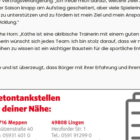
e Vertragsverlängerung. „Ich freue mich darauf, weitere zwei
ieser Saison knapp am Aufstieg gescheitert, aber viele Spiel
u unterstützen und zu fördern ist mein Ziel und mein Anspor
cklung.“
iche Horn: „Käthe ist eine akribische Trainerin mit einem gu
erin wünscht sich jedes Team. Ich bin stolz darauf, dass wir m
ihen zu wissen ist ein wichtiger Baustein für die sportliche 
und ist überzeugt, dass Börger mit ihrer Erfahrung und ihr