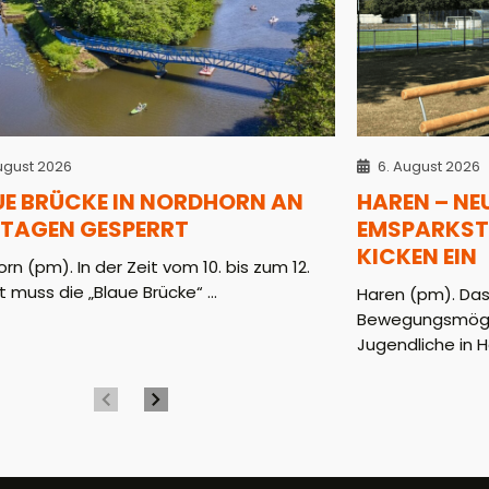
ugust 2026
6. August 2026
UE BRÜCKE IN NORDHORN AN
HAREN – NE
 TAGEN GESPERRT
EMSPARKST
KICKEN EIN
rn (pm). In der Zeit vom 10. bis zum 12.
 muss die „Blaue Brücke“ ...
Haren (pm). Das
Bewegungsmöglic
Jugendliche in H