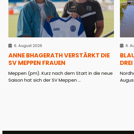
6. August 2026
6. A
ANNE BHAGERATH VERSTÄRKT DIE
BLA
SV MEPPEN FRAUEN
DREI
Meppen (pm). Kurz nach dem Start in die neue
Nordho
Saison hat sich der SV Meppen ...
August