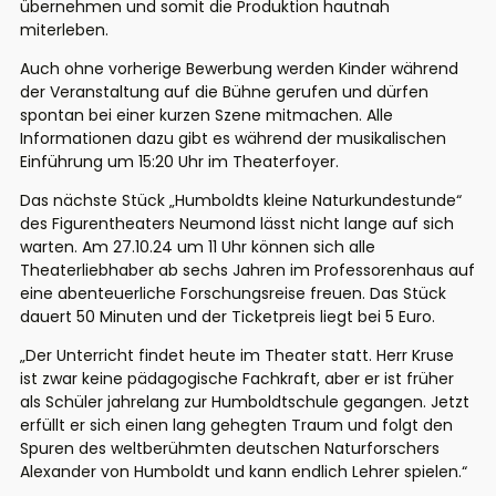
übernehmen und somit die Produktion hautnah
miterleben.
Auch ohne vorherige Bewerbung werden Kinder während
der Veranstaltung auf die Bühne gerufen und dürfen
spontan bei einer kurzen Szene mitmachen. Alle
Informationen dazu gibt es während der
musikalischen
Einführung um 15:
20 Uhr im Theaterfoyer.
Das
nächste Stück „Humboldts kleine Naturkundestunde“
des Figurentheaters Neumond lässt nicht lange auf sich
warten. Am 27.10.24 um 11 Uhr können sich alle
Theaterliebhaber ab sechs Jahren im Professorenhaus auf
eine abenteuerliche Forschungsreise freuen. Das Stück
dauert 50 Minuten
und der Ticketpreis liegt bei 5 Euro
.
„
Der Unterricht findet heute im Theater statt. Herr Kruse
ist zwar keine pädagogische Fachkraft, aber er ist früher
als Schüler jahrelang zur Humboldtschule gegangen. Jetzt
erfüllt er sich einen lang gehegten Traum und folgt den
Spuren des weltberühmten deutschen Naturforschers
Alexander von Humboldt und kann endlich Lehrer spielen
.
“