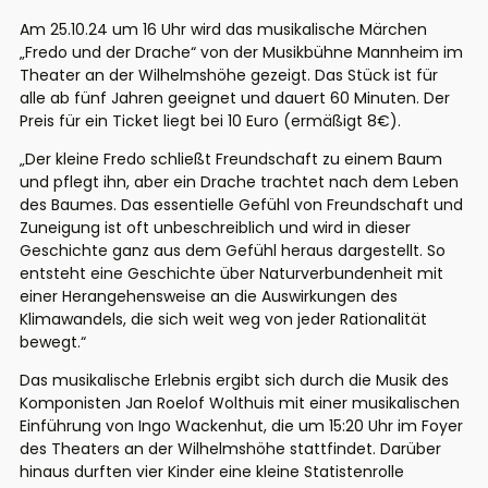
Am
25.10.24
um 16 Uhr
wird das musikalische Märchen
„Fredo und der Drache“ von der Musikbühne Mannheim im
Theater an der Wilhelmshöhe gezeigt.
Das Stück ist für
alle ab fünf Jahren geeignet
und dauert 60 Minuten.
Der
Preis für ein Ticket liegt bei 10 Euro (ermäßigt 8€).
„
Der kleine Fredo schließt Freundschaft zu einem Baum
und pflegt ihn, aber ein Drache trachtet nach dem Leben
des Baumes. Das essentielle Gefühl von Freundschaft und
Zuneigung ist oft unbeschreiblich und wird in dieser
Geschichte ganz aus dem Gefühl heraus dargestellt. So
entsteht eine Geschichte über Naturverbundenheit mit
einer Herangehensweise an die Auswirkungen des
Klimawandels, die sich weit weg von jeder Rationalität
bewegt.
“
Das musikalische Erlebnis ergibt sich durch die Musik des
Komponisten Jan Roelof Wolthuis mit einer musikalischen
Einführun
g von Ingo Wackenhut, die um 15:
20 Uhr im Foyer
des Theaters an der Wilhelmshöhe stattfindet. Darüber
hinaus
durften
vier Kinder eine kleine Statistenrolle