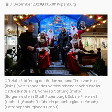
3. Dezember 2023
13:50
Papenburg
Offizielle Eröffnung des Budenzaubers; Timo von Halle
(links) (Vorsitzender des Vereins reisender Schausteller
Ostfrieslands e.V.), Vanessa Gattung (mitte)
(Bürgermeisterin Stadt Papenburg), Sabine Pinkernell
(rechts) (Geschäftsführerin papenburglocals GmbH).
(Foto: papenburglocals GmbH)