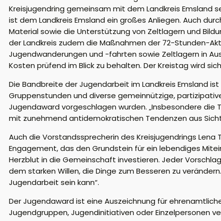
Kreisjugendring gemeinsam mit dem Landkreis Emsland sei
ist dem Landkreis Emsland ein großes Anliegen. Auch dur
Material sowie die Unterstützung von Zeltlagern und Bil
der Landkreis zudem die Maßnahmen der 72-Stunden-Aktio
Jugendwanderungen und -fahrten sowie Zeltlagern in Aussi
Kosten prüfend im Blick zu behalten. Der Kreistag wird 
Die Bandbreite der Jugendarbeit im Landkreis Emsland ist
Gruppenstunden und diverse gemeinnützige, partizipative, 
Jugendaward vorgeschlagen wurden. „Insbesondere die The
mit zunehmend antidemokratischen Tendenzen aus Sicht 
Auch die Vorstandssprecherin des Kreisjugendrings Lena Ta
Engagement, das den Grundstein für ein lebendiges Mitein
Herzblut in die Gemeinschaft investieren. Jeder Vorschl
dem starken Willen, die Dinge zum Besseren zu verändern. 
Jugendarbeit sein kann“.
Der Jugendaward ist eine Auszeichnung für ehrenamtliche
Jugendgruppen, Jugendinitiativen oder Einzelpersonen ve