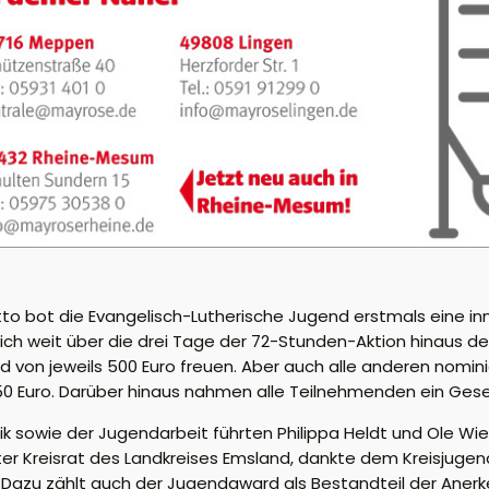
tto bot die Evangelisch-Lutherische Jugend erstmals eine inn
ch weit über die drei Tage der 72-Stunden-Aktion hinaus de
ld von jeweils 500 Euro freuen. Aber auch alle anderen nomin
e 50 Euro. Darüber hinaus nahmen alle Teilnehmenden ein Gese
k sowie der Jugendarbeit führten Philippa Heldt und Ole Wi
er Kreisrat des Landkreises Emsland, dankte dem Kreisjugend
 Dazu zählt auch der Jugendaward als Bestandteil der Anerke