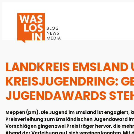
LANDKREIS EMSLAND
KREISJUGENDRING: G
JUGENDAWARDS STEH
Meppen (pm). Die Jugend im Emsland ist engagiert, kre
Preisverleihung zum Emsländischen Jugendaward i
Vorschlägen gingen zwei Preisträger hervor, die meh
Abend der Verleihung auf sich vereinen konnten. Mit d