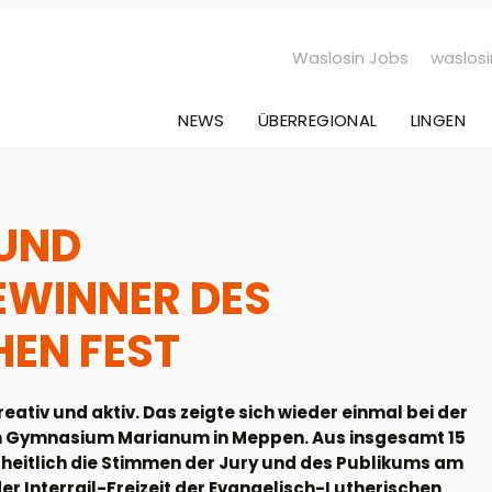
Waslosin Jobs
waslosi
NEWS
ÜBERREGIONAL
LINGEN
 UND
EWINNER DES
EN FEST
ativ und aktiv. Das zeigte sich wieder einmal bei der
m Gymnasium Marianum in Meppen. Aus insgesamt 15
rheitlich die Stimmen der Jury und des Publikums am
er Interrail-Freizeit der Evangelisch-Lutherischen