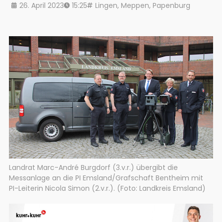
26. April 2023
15:25
Lingen
,
Meppen
,
Papenburg
Landrat Marc-André Burgdorf (3.v.r.) übergibt die
Messanlage an die PI Emsland/Grafschaft Bentheim mit
PI-Leiterin Nicola Simon (2.v.r.). (Foto: Landkreis Emsland)