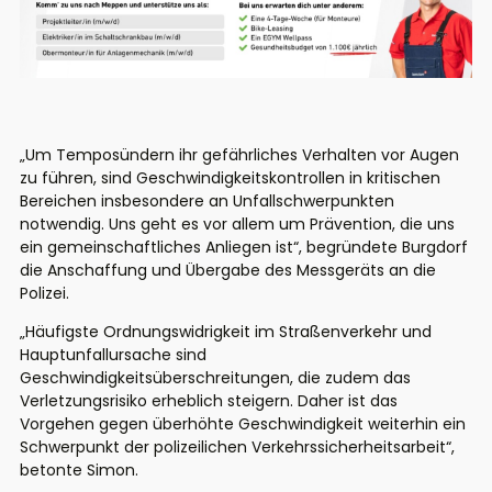
„U
m
Temposündern ihr gefährliches Verhalten vor Augen
zu führen, sind Geschwindigkeitskontrollen in kritischen
Bereichen
insbesondere
an Unfallschwerpunkten
notwendig
. Uns geht es vor allem um Prävention, die uns
ein gemeinschaftliches Anliegen ist
“,
begründete
Burgdorf
die Anschaffung und Übergabe des Messgeräts an die
Polizei
.
„Häufigste Ordnungswidrigkeit im Straßenverkehr und
Hauptunfallursache sind
Geschwindigkeitsüberschreitungen
, die zudem das
Verletzungsrisiko erheblich steigern
. Daher ist das
Vorgehen gegen überhöhte Geschwindigkeit
weiterhin
ein
Schwerpunkt der polizeilichen Verkehrssicherheit
sarbeit
“,
betont
e
Simon.