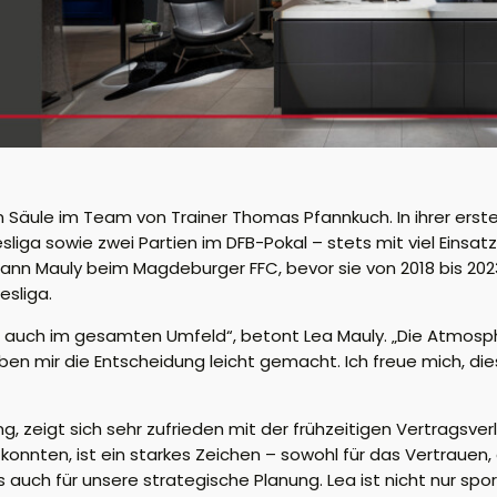
en Säule im Team von Trainer Thomas Pfannkuch. In ihrer erst
sliga sowie zwei Partien im DFB-Pokal – stets mit viel Einsatz
gann Mauly beim Magdeburger FFC, bevor sie von 2018 bis 2023 
esliga.
ls auch im gesamten Umfeld“, betont Lea Mauly. „Die Atmosp
haben mir die Entscheidung leicht gemacht. Ich freue mich
ng, zeigt sich sehr zufrieden mit der frühzeitigen Vertragsver
onnten, ist ein starkes Zeichen – sowohl für das Vertrauen, 
auch für unsere strategische Planung. Lea ist nicht nur spor