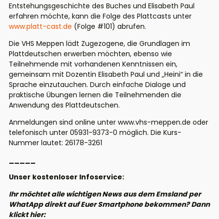
Entstehungsgeschichte des Buches und Elisabeth Paul
erfahren möchte, kann die Folge des
Plattcasts
unter
www.platt-cast.de
(Folge #101)
abrufen.
Die VHS Meppen lädt Zugezogene, die Grundlagen im
Plattdeutschen erwerben möchten, ebenso wie
Teilnehmende mit vorhandenen Kenntnissen ein,
gemeinsam mit Dozentin Elisabeth Paul
und „Heini“
in die
Sprache einzutauchen. Durch einfache Dialoge und
praktische Übungen lernen die Teilnehmenden die
Anwendung des Plattdeutschen
.
Anmeldungen sind online unter
www.vhs-meppen.de
oder
telefonisch unter
05931-9373-0
möglich. Die
Kurs-
Nummer lautet:
26178-3261
_____
Unser kostenloser Infoservice:
Ihr möchtet alle wichtigen News aus dem Emsland per
WhatApp direkt auf Euer Smartphone bekommen? Dann
klickt hier: