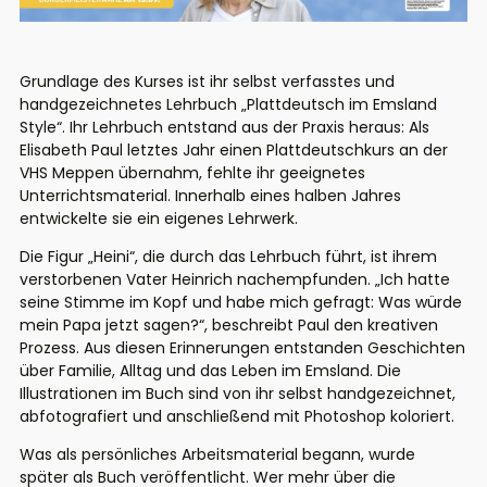
Grundlage des Kurses ist ihr selbst verfasstes und
handgezeichnetes Lehrbuch „Plattdeutsch im Emsland
Style“.
Ihr
Lehrbuch entstand aus der Praxis heraus: Als
Elisabeth Paul
letzte
s
Jahr
einen Plattdeutschkurs
an der
VHS Meppen
übernahm, fehlte
ihr
geeignetes
Unterrichtsmaterial. Innerhalb eines halben Jahres
entwickelte sie ein eigenes Lehrwerk.
Die Figur „Heini“, die durch das Lehrbuch führt, ist ihrem
verstorbenen Vater Heinrich nachempfunden. „Ich hatte
seine Stimme im Kopf und habe mich gefragt: Was würde
mein Papa jetzt sagen?“, beschreibt Paul den kreativen
Prozess.
Aus diesen Erinnerungen entstanden Geschichten
über Familie, Alltag und das Leben im Emsland.
Die
Illustrationen im Buch sind
von ihr selbst
handgezeichnet,
abfotografiert und anschließend mit Photoshop koloriert.
Was als persönliches Arbeitsmaterial begann, wurde
später als Buch veröffentlicht.
Wer mehr über die