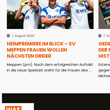
7. August 2026
7. A
HEIMPREMIERE IM BLICK – SV
GED
MEPPEN FRAUEN WOLLEN
DER
NÄCHSTEN DREIER
HIS
Meppen (pm). Nach dem erfolgreichen Auftakt
Ester
in die neue Spielzeit steht für die Frauen des ...
gegen
Michae