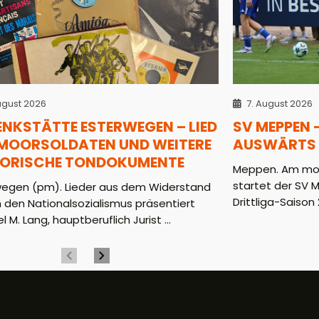
ugust 2026
7. August 2026
ENKSTÄTTE ESTERWEGEN – LIED
SV MEPPEN 
 MOORSOLDATEN UND WEITERE
AUSWÄRTS 
TORISCHE TONDOKUMENTE
Meppen. Am mor
startet der SV 
wegen (pm). Lieder aus dem Widerstand
Drittliga-Saison 2
 den Nationalsozialismus präsentiert
l M. Lang, hauptberuflich Jurist ...