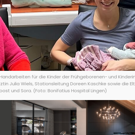
n Handarbeiten für die Kinder der Frühgeborenen- und Kinderin
erärztin Julia Wiels, Stationsleitung Doreen Kaschke sowie die 
ost und Sora. (Foto: Bonifatius Hospital Lingen)