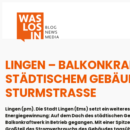
LINGEN – BALKONKR
STÄDTISCHEM GEBÄUD
STURMSTRASSE
Lingen (pm). Die Stadt Lingen (Ems) setzt ein weiter
Energiegewinnung: Auf dem Dach des städtischen Geb
Balkonkraftwerk in Betrieb gegangen. Mit einer Spitz
Großteil des Stromverbrauchs des Gebäudes tagsüb