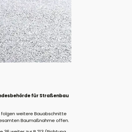
Landesbehörde für Straßenbau
 folgen weitere Bauabschnitte
er gesamten Baumaßnahme offen.
 36 weiter zur B 213 (Richtung