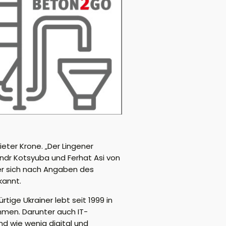
eter Krone. „Der Lingener
ndr Kotsyuba und Ferhat Asi von
der sich nach Angaben des
kannt.
ige Ukrainer lebt seit 1999 in
mmen. Darunter auch IT-
und wie wenig digital und