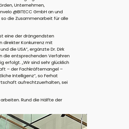
örden, Unternehmen,
t Linvelo @BITECC GmbH an und
 so die Zusammenarbeit für alle
ist eine der drängendsten
n direkter Konkurrenz mit
d die USA“, ergänzte Dr. Dirk
nn die entsprechenden Verfahren
rfolgt. „Wir sind sehr glücklich
aft – der Fachkräftemangel –
iche Intelligenz“, so Ferhat
rtschaft aufrechtzuerhalten, sei
arbeiten. Rund die Hälfte der