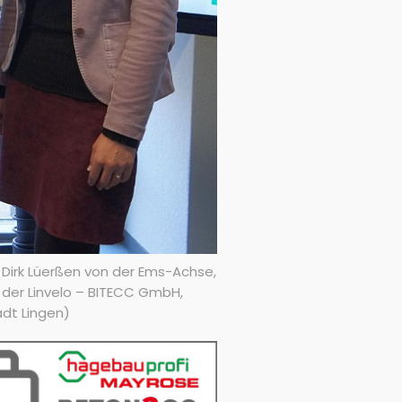
) Dirk Lüerßen von der Ems-Achse,
 der Linvelo – BITECC GmbH,
adt Lingen)