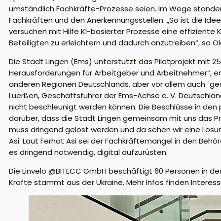
umständlich Fachkräfte-Prozesse seien. Im Wege stand
Fachkräften und den Anerkennungsstellen. „So ist die Ide
versuchen mit Hilfe KI-basierter Prozesse eine effizien
Beteiligten zu erleichtern und dadurch anzutreiben“, so O
Die Stadt Lingen (Ems) unterstützt das Pilotprojekt mit 
Herausforderungen für Arbeitgeber und Arbeitnehmer“, erkl
anderen Regionen Deutschlands, aber vor allem auch ´geü
Lüerßen, Geschäftsführer der Ems-Achse e. V. Deutschl
nicht beschleunigt werden können. Die Beschlüsse in den 
darüber, dass die Stadt Lingen gemeinsam mit uns das P
muss dringend gelöst werden und da sehen wir eine Lösung 
Asi. Laut Ferhat Asi sei der Fachkräftemangel in den Behö
es dringend notwendig, digital aufzurüsten.
Die Linvelo @BITECC GmbH beschäftigt 60 Personen in der 
Kräfte stammt aus der Ukraine. Mehr Infos finden Interes