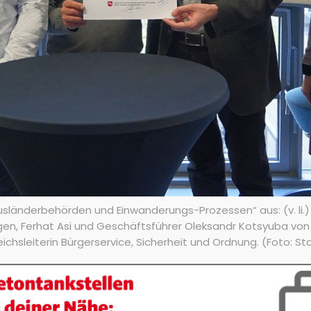
Ausländerbehörden und Einwanderungs-Prozessen“ aus: (v. li.
gen, Ferhat Asi und Geschäftsführer Oleksandr Kotsyuba von
hsleiterin Bürgerservice, Sicherheit und Ordnung. (Foto: St