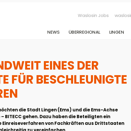
Waslosin Jobs
waslosi
NEWS
ÜBERREGIONAL
LINGEN
DWEIT EINES DER
TE FÜR BESCHLEUNIGTE
REN
öchten die Stadt Lingen (Ems) und die Ems-Achse
 BITECC gehen. Dazu haben die Beteiligten ein
äre Einreiseverfahren von Fachkräften aus Drittstaaten
leichzeitig zu vereinfachen.