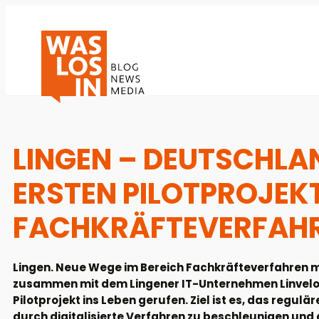
LINGEN – DEUTSCHLAN
ERSTEN PILOTPROJEK
FACHKRÄFTEVERFAH
Lingen. Neue Wege im Bereich Fachkräfteverfahren m
zusammen mit dem Lingener IT-Unternehmen Linvelo –
Pilotprojekt ins Leben gerufen. Ziel ist es, das regul
durch digitalisierte Verfahren zu beschleunigen und g