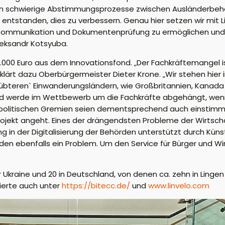
en schwierige Abstimmungsprozesse zwischen Ausländerbeh
e entstanden, dies zu verbessern. Genau hier setzen wir mi
te Kommunikation und Dokumentenprüfung zu ermöglichen und
leksandr Kotsyuba.
25.000 Euro aus dem Innovationsfond. „Der Fachkräftemangel 
ärt dazu Oberbürgermeister Dieter Krone. „Wir stehen hier i
bteren` Einwanderungsländern, wie Großbritannien, Kanada un
and werde im Wettbewerb um die Fachkräfte abgehängt, we
politischen Gremien seien dementsprechend auch einstimmig e
rojekt angeht. Eines der drängendsten Probleme der Wirtsch
in der Digitalisierung der Behörden unterstützt durch Künstl
rden ebenfalls ein Problem. Um den Service für Bürger und Wi
Ukraine und 20 in Deutschland, von denen ca. zehn in Lingen 
sierte auch unter
https://bitecc.de/
und
www.linvelo.com