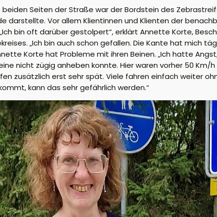
f beiden Seiten der Straße war der Bordstein des Zebrastre
e darstellte. Vor allem Klientinnen und Klienten der benach
ch bin oft darüber gestolpert“, erklärt Annette Korte, Besch
ises. „Ich bin auch schon gefallen. Die Kante hat mich tägli
nnette Korte hat Probleme mit ihren Beinen. „Ich hatte Angs
ne nicht zügig anheben konnte. Hier waren vorher 50 Km/h er
fen zusätzlich erst sehr spät. Viele fahren einfach weiter 
 kommt, kann das sehr gefährlich werden.“