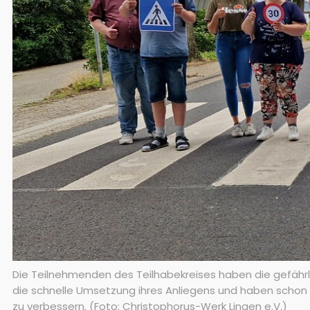
Die Teilnehmenden des Teilhabekreises haben die gefährli
die schnelle Umsetzung ihres Anliegens und haben schon
zu verbessern. (Foto: Christophorus-Werk Lingen e.V.)