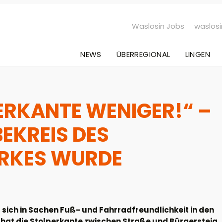
Waslosin Jobs
waslosi
NEWS
ÜBERREGIONAL
LINGEN
PERKANTE WENIGER!“ –
BEKREIS DES
RKES WURDE
t sich in Sachen Fuß- und Fahrradfreundlichkeit in den
 hat die Stolperkante zwischen Straße und Bürgersteig