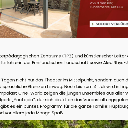
aterpädagogischen Zentrums (TPZ) und künstlerischer Leite
chäftsführerin der Emsländischen Landschaft sowie Aled Rhys-
Tagen nicht nur das Theater im Mittelpunkt, sondern auch d
sprachliche Grenzen hinweg. Noch bis zum 4. Juli wird in Lin
lmpalast Cine-World zeigen die jungen Ensembles aus aller 
alpark „Youtopia“, der sich direkt an das Veranstaltungsgelä
ibt es ein buntes Programm für die ganze Familie: Hüpfburge
nd vor allem jede Menge Spaß.