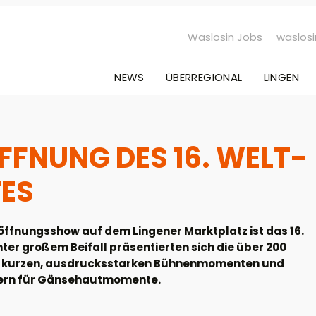
Waslosin Jobs
waslosi
NEWS
ÜBERREGIONAL
LINGEN
ÖFFNUNG DES 16. WELT-
TES
röffnungsshow auf dem Lingener Marktplatz ist das 16.
nter großem Beifall präsentierten sich die über 200
it kurzen, ausdrucksstarken Bühnenmomenten und
uern für Gänsehautmomente.