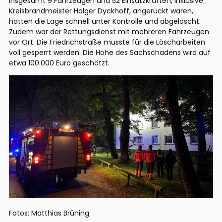
insgesamt 9 Fahrzeugen und 52 Einsatzkräften, inklusive
Kreisbrandmeister Holger Dyckhoff, angerückt waren,
hatten die Lage schnell unter Kontrolle und abgelöscht.
Zudem war der Rettungsdienst mit mehreren Fahrzeugen
vor Ort. Die Friedrichstraße musste für die Löscharbeiten
voll gesperrt werden. Die Höhe des Sachschadens wird auf
etwa 100.000 Euro geschätzt.
Fotos: Matthias Brüning