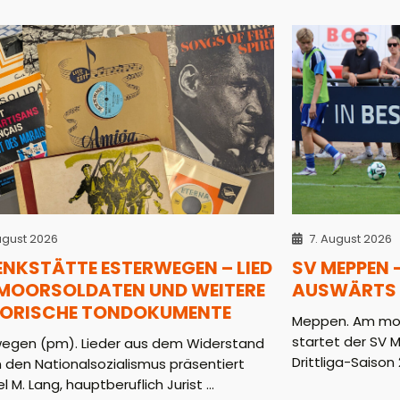
ugust 2026
7. August 2026
ENKSTÄTTE ESTERWEGEN – LIED
SV MEPPEN 
 MOORSOLDATEN UND WEITERE
AUSWÄRTS 
TORISCHE TONDOKUMENTE
Meppen. Am mor
startet der SV 
wegen (pm). Lieder aus dem Widerstand
Drittliga-Saison 2
 den Nationalsozialismus präsentiert
l M. Lang, hauptberuflich Jurist ...