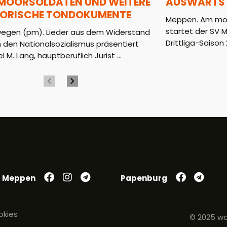
 MOORSOLDATEN UND WEITERE
AUSWÄRTS 
TORISCHE TONDOKUMENTE
Meppen. Am mor
startet der SV 
wegen (pm). Lieder aus dem Widerstand
Drittliga-Saison 2
 den Nationalsozialismus präsentiert
l M. Lang, hauptberuflich Jurist ...
Meppen
Papenburg
okies
© 2025 wa