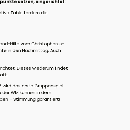
unkte setzen, eingerichtet:
ctive Table fordern die
gend-Hilfe vom Christophorus-
ente in den Nachmittag. Auch
erichtet. Dieses wiederum findet
att.
6 wird das erste Gruppenspiel
e der WM können in dem
en – Stimmung garantiert!