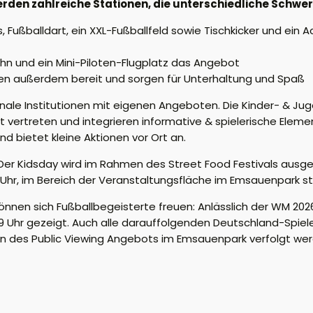
n zahlreiche Stationen, die unterschiedliche Schwerp
 Fußballdart, ein XXL-Fußballfeld sowie Tischkicker und ein A
n und ein Mini-Piloten-Flugplatz das Angebot
en außerdem bereit und sorgen für Unterhaltung und Spaß
onale Institutionen mit eigenen Angeboten. Die Kinder- & Ju
t vertreten und integrieren informative & spielerische Elem
d bietet kleine Aktionen vor Ort an.
: Der Kidsday wird im Rahmen des Street Food Festivals ausg
b 13 Uhr, im Bereich der Veranstaltungsfläche im Emsauenpark st
nen sich Fußballbegeisterte freuen: Anlässlich der WM 202
Uhr gezeigt. Auch alle darauffolgenden Deutschland-Spiel
es Public Viewing Angebots im Emsauenpark verfolgt werd