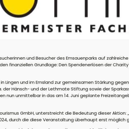
Besucherinnen und Besucher des Emsauenparks auf zahlreich
soliden finanziellen Grundlage: Den Spendenerlösen der Cha
iative in Lingen und im Emsland zur gemeinsamen Stärkung g
, u.a. der Hänsch- und der Lethmate Stiftung sowie der Spar
 nun unmittelbar in das am 14. Juni geplante Freizeitangeb
rismus GmbH, unterstreicht die Bedeutung dieser Aktion: „Ei
2024, durch die diese Veranstaltung überhaupt erst möglich