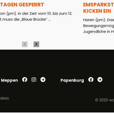
 TAGEN GESPERRT
EMSPARKST
KICKEN EIN
rn (pm). In der Zeit vom 10. bis zum 12.
 muss die „Blaue Brücke“ ...
Haren (pm). Das
Bewegungsmöglic
Jugendliche in H
Meppen
Papenburg
okies
© 2025 wa