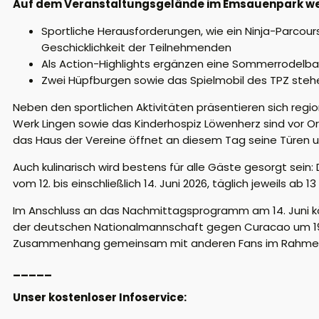
Auf dem Veranstaltungsgelände im Emsauenpark werde
Sportliche Herausforderungen, wie ein Ninja-Parcours,
Geschicklichkeit der Teilnehmenden
Als Action-Highlights ergänzen eine Sommerrodelbah
Zwei Hüpfburgen sowie das Spielmobil des TPZ steh
Neben den sportlichen Aktivitäten präsentieren sich regi
Werk Lingen sowie das Kinderhospiz Löwenherz sind vor Or
das Haus der Vereine öffnet an diesem Tag seine Türen un
Auch kulinarisch wird bestens für alle Gäste gesorgt sein
vom 12. bis einschließlich 14. Juni 2026, täglich jeweils a
Im Anschluss an das Nachmittagsprogramm am 14. Juni kön
der deutschen Nationalmannschaft gegen Curacao um 19 
Zusammenhang gemeinsam mit anderen Fans im Rahmen d
_____
Unser kostenloser Infoservice: