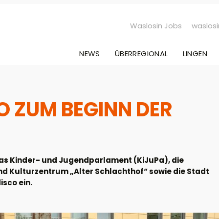
Waslosin Jobs
waslosi
NEWS
ÜBERREGIONAL
LINGEN
O ZUM BEGINN DER
das Kinder- und Jugendparlament (KiJuPa), die
d Kulturzentrum „Alter Schlachthof“ sowie die Stadt
isco ein.