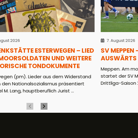
ugust 2026
7. August 2026
ENKSTÄTTE ESTERWEGEN – LIED
SV MEPPEN 
 MOORSOLDATEN UND WEITERE
AUSWÄRTS 
TORISCHE TONDOKUMENTE
Meppen. Am mor
startet der SV 
wegen (pm). Lieder aus dem Widerstand
Drittliga-Saison 2
 den Nationalsozialismus präsentiert
l M. Lang, hauptberuflich Jurist ...