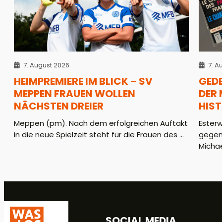
7. August 2026
7. A
HEIMPREMIERE IM BLICK – SV
GED
MEPPEN FRAUEN WOLLEN
DER
NÄCHSTEN DREIER
HIS
Meppen (pm). Nach dem erfolgreichen Auftakt
Ester
in die neue Spielzeit steht für die Frauen des ...
gegen
Michae
SOCIAL MEDIA