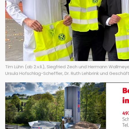
Tim Lühn (ab 2.v.li.), Siegfried Zech und Hermann Wallmey
Ursula Hofschlag-Scheffler, Dr. Ruth Lehbrink und Geschäfts