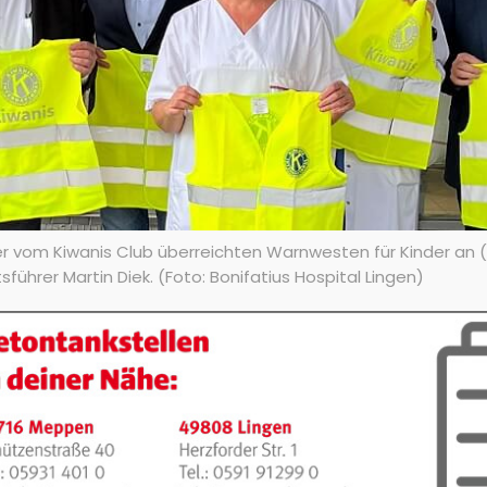
er vom Kiwanis Club überreichten Warnwesten für Kinder an (v.
führer Martin Diek. (Foto: Bonifatius Hospital Lingen)