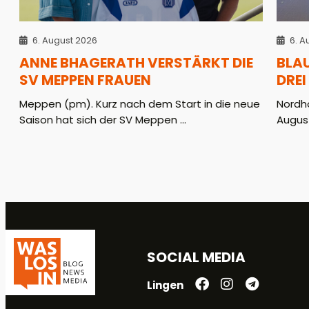
6. August 2026
6. A
ANNE BHAGERATH VERSTÄRKT DIE
BLA
SV MEPPEN FRAUEN
DREI
Meppen (pm). Kurz nach dem Start in die neue
Nordho
Saison hat sich der SV Meppen ...
August
SOCIAL MEDIA
Lingen