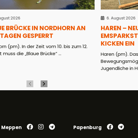
ugust 2026
6. August 2026
UE BRÜCKE IN NORDHORN AN
HAREN – NE
 TAGEN GESPERRT
EMSPARKST
KICKEN EIN
rn (pm). In der Zeit vom 10. bis zum 12.
 muss die „Blaue Brücke“ ...
Haren (pm). Das
Bewegungsmöglic
Jugendliche in H
Meppen
Papenburg