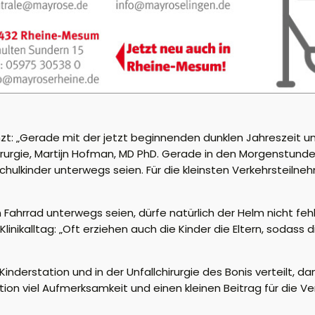
änzt: „Gerade mit der jetzt beginnenden dunklen Jahreszeit u
hirurgie, Martijn Hofman, MD PhD. Gerade in den Morgenstunde
hulkinder unterwegs seien. Für die kleinsten Verkehrsteiln
Fahrrad unterwegs seien, dürfe natürlich der Helm nicht fehle
m Klinikalltag: „Oft erziehen auch die Kinder die Eltern, soda
nderstation und in der Unfallchirurgie des Bonis verteilt, da
ion viel Aufmerksamkeit und einen kleinen Beitrag für die Ve