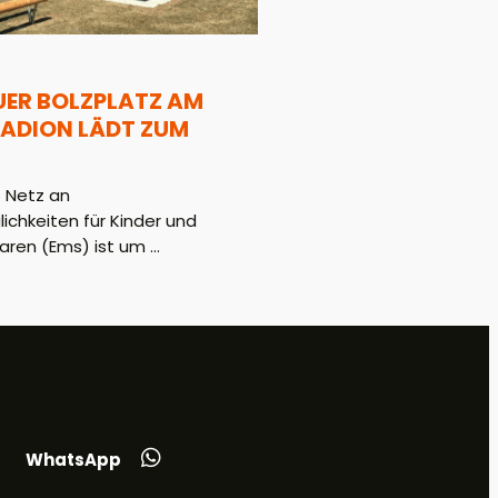
UER BOLZPLATZ AM
ADION LÄDT ZUM
 Netz an
hkeiten für Kinder und
aren (Ems) ist um ...
WhatsApp