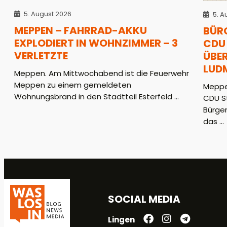
5. August 2026
5. A
MEPPEN – FAHRRAD-AKKU
BÜR
EXPLODIERT IN WOHNZIMMER – 3
CDU 
VERLETZTE
ÜBER
LUD
Meppen. Am Mittwochabend ist die Feuerwehr
Meppen zu einem gemeldeten
Meppe
Wohnungsbrand in den Stadtteil Esterfeld ...
CDU S
Bürger
das ...
SOCIAL MEDIA
Lingen