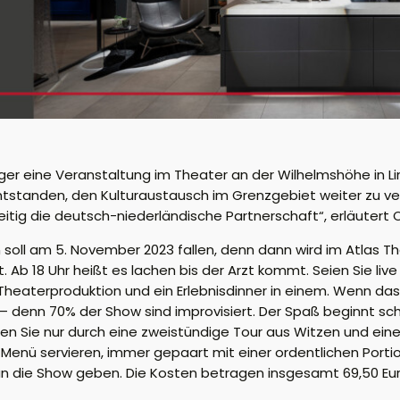
 eine Veranstaltung im Theater an der Wilhelmshöhe in Li
ntstanden, den Kulturaustausch im Grenzgebiet weiter zu ver
eitig die deutsch-niederländische Partnerschaft“, erläutert
 soll am 5. November 2023 fallen, denn dann wird im Atlas T
Ab 18 Uhr heißt es lachen bis der Arzt kommt. Seien Sie live 
Theaterproduktion und ein Erlebnisdinner in einem. Wenn das
n – denn 70% der Show sind improvisiert. Der Spaß beginnt s
en Sie nur durch eine zweistündige Tour aus Witzen und ei
g-Menü servieren, immer gepaart mit einer ordentlichen Portio
 die Show geben. Die Kosten betragen insgesamt 69,50 Eur