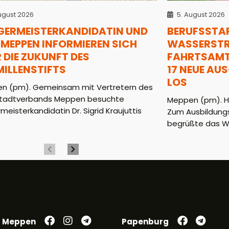
ugust 2026
5. August 2026
GERMEISTERKANDIDATIN UND
BERUFSSTAR
MEPPEN INFORMIEREN SICH
WASSERSTRA
 DIE ZUKUNFT DES
AHRTSAMT (
MILLENSTIFTS
7 NEUE AUS-
OS
n (pm). Gemeinsam mit Vertretern des
tadtverbands Meppen besuchte
Meppen (pm). He
meisterkandidatin Dr. Sigrid Kraujuttis
Zum Ausbildungs
begrüßte das WS
Meppen
Papenburg