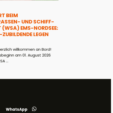
T BEIM
SSEN- UND SCHIFF-F
WSA) EMS-NORDSEE: 1
ZUBILDENDE LEGEN L
rzlich willkommen an Bord!
beginn am 01. August 2026
A ...
WhatsApp