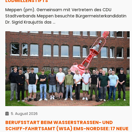
LUDMILLENSTIFTS
Meppen (pm). Gemeinsam mit Vertretern des CDU
Stadtverbands Meppen besuchte Bürgermeisterkandidatin
Dr. Sigrid Kraujuttis das ...
5. August 2026
BERUFSSTART BEIM WASSERSTRASSEN- UND S
CHIFF-FAHRTSAMT (WSA) EMS-NORDSEE: 17 NEUE A