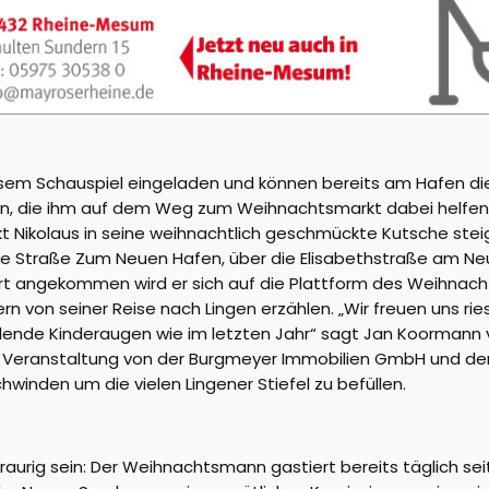
iesem Schauspiel eingeladen und können bereits am Hafen die
eln, die ihm auf dem Weg zum Weihnachtsmarkt dabei helfen
kt Nikolaus in seine weihnachtlich geschmückte Kutsche st
ie Straße Zum Neuen Hafen, über die Elisabethstraße am Neu
rt angekommen wird er sich auf die Plattform des Weihnac
rn von seiner Reise nach Lingen erzählen. „Wir freuen uns ri
ahlende Kinderaugen wie im letzten Jahr“ sagt Jan Koormann
e Veranstaltung von der Burgmeyer Immobilien GmbH und der
hwinden um die vielen Lingener Stiefel zu befüllen.
raurig sein: Der Weihnachtsmann gastiert bereits täglich sei