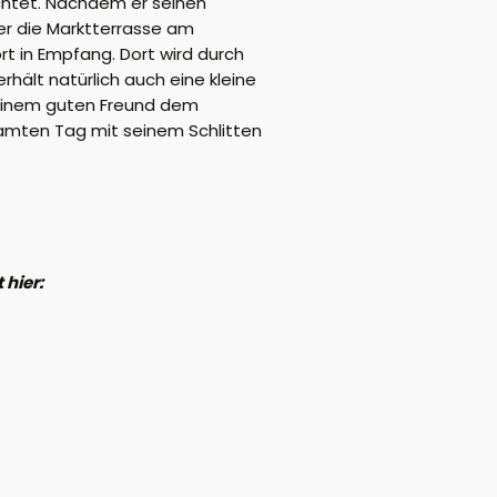
chtet. Nachdem er seinen
er die Marktterrasse am
t in Empfang. Dort wird durch
ält natürlich auch eine kleine
einem guten Freund dem
amten Tag mit seinem Schlitten
 hier: