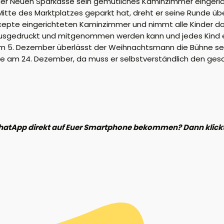
der Neuen Sparkasse sein gemütliches Kaminzimmer eingeri
tte des Marktplatzes geparkt hat, dreht er seine Runde üb
cepte eingerichteten Kaminzimmer und nimmt alle Kinder dor
 ausgedruckt und mitgenommen werden kann und jedes Kind erh
m 5. Dezember überlässt der Weihnachtsmann die Bühne s
ie am 24. Dezember, da muss er selbstverständlich den ges
hatApp direkt auf Euer Smartphone bekommen? Dann klickt