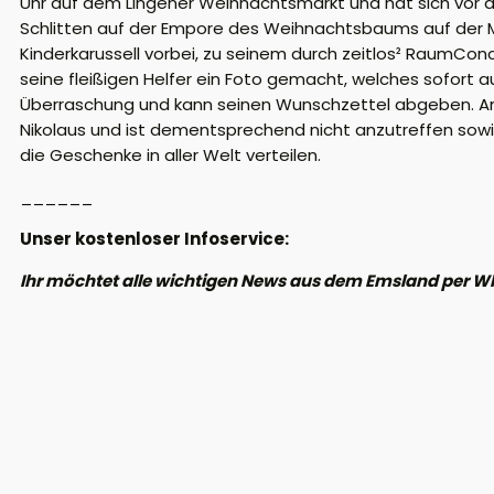
Uhr auf dem Lingener Weihnachtsmarkt und hat sich vor 
Schlitten auf der Empore des Weihnachtsbaums auf der Mi
Kinderkarussell vorbei, zu seinem durch zeitlos² RaumCon
seine fleißigen Helfer ein Foto gemacht, welches sofort
Überraschung und kann seinen Wunschzettel abgeben. A
Nikolaus und ist dementsprechend nicht anzutreffen sow
die Geschenke in aller Welt verteilen.
______
Unser kostenloser Infoservice:
Ihr möchtet alle wichtigen News aus dem Emsland per W