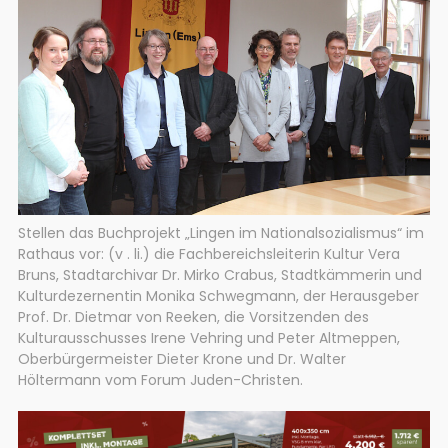
Stellen das Buchprojekt „Lingen im Nationalsozialismus“ im
Rathaus vor: (v . li.) die Fachbereichsleiterin Kultur Vera
Bruns, Stadtarchivar Dr. Mirko Crabus, Stadtkämmerin und
Kulturdezernentin Monika Schwegmann, der Herausgeber
Prof. Dr. Dietmar von Reeken, die Vorsitzenden des
Kulturausschusses Irene Vehring und Peter Altmeppen,
Oberbürgermeister Dieter Krone und Dr. Walter
Höltermann vom Forum Juden-Christen.