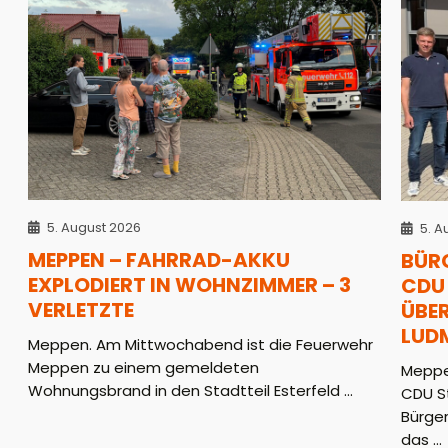
5. August 2026
5. A
MEPPEN – FAHRRAD-AKKU
BÜR
EXPLODIERT IN WOHNZIMMER – 3
CDU 
VERLETZTE
ÜBER
LUD
Meppen. Am Mittwochabend ist die Feuerwehr
Meppen zu einem gemeldeten
Meppe
Wohnungsbrand in den Stadtteil Esterfeld ...
CDU S
Bürger
das ...