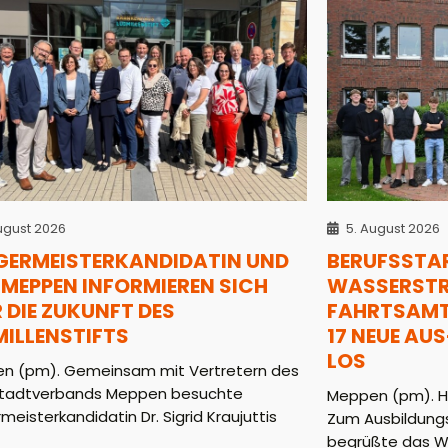
ugust 2026
5. August 2026
GERMEISTERKANDIDATIN UND
BERUFSSTAR
MEPPEN INFORMIEREN SICH
WASSERSTRA
 DIE ZUKUNFT DES
AHRTSAMT (
MILLENSTIFTS
7 NEUE AUS-
OS
n (pm). Gemeinsam mit Vertretern des
tadtverbands Meppen besuchte
Meppen (pm). He
meisterkandidatin Dr. Sigrid Kraujuttis
Zum Ausbildungs
begrüßte das WS