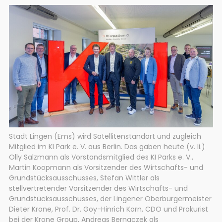
Stadt Lingen (Ems) wird Satellitenstandort und zugleich
Mitglied im KI Park e. V. aus Berlin. Das gaben heute (v. li.)
Olly Salzmann als Vorstandsmitglied des KI Parks e. V.,
Martin Koopmann als Vorsitzender des Wirtschafts- und
Grundstücksausschusses, Stefan Wittler als
stellvertretender Vorsitzender des Wirtschafts- und
Grundstücksausschusses, der Lingener Oberbürgermeister
Dieter Krone, Prof. Dr. Goy-Hinrich Korn, CDO und Prokurist
bei der Krone Group, Andreas Bernaczek als