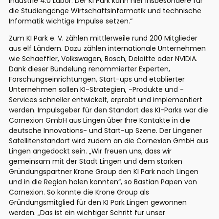
Industrie 4.0 Labor. Der KI Park kann hier insbesondere für
die Studiengänge Wirtschaftsinformatik und technische
Informatik wichtige Impulse setzen.“
Zum KI Park e. V. zählen mittlerweile rund 200 Mitglieder
aus elf Ländern. Dazu zählen internationale Unternehmen
wie Schaeffler, Volkswagen, Bosch, Deloitte oder NVIDIA.
Dank dieser Bündelung renommierter Experten,
Forschungseinrichtungen, Start-ups und etablierter
Unternehmen sollen KI-Strategien, -Produkte und -
Services schneller entwickelt, erprobt und implementiert
werden. Impulsgeber für den Standort des KI-Parks war die
Cornexion GmbH aus Lingen über Ihre Kontakte in die
deutsche Innovations- und Start-up Szene. Der Lingener
Satellitenstandort wird zudem an die Cornexion GmbH aus
Lingen angedockt sein. „Wir freuen uns, dass wir
gemeinsam mit der Stadt Lingen und dem starken
Gründungspartner Krone Group den KI Park nach Lingen
und in die Region holen konnten“, so Bastian Papen von
Cornexion. So konnte die Krone Group als
Gründungsmitglied für den KI Park Lingen gewonnen
werden. „Das ist ein wichtiger Schritt für unser