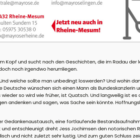
r im Kopf und sucht nach den Geschichten, die im Radau der
r doch noch irgendwo herumliegen.
e. Und welche sollte man unbedingt loswerden? Und wohin da
le Deutsche wünschen sich einen Mann als Bundeskanzlerin u
ieder so wird wie früher, ist Quatsch. Und langweilig ist es
en andenken und sagen, was Sache sein könnte. Hoffnungslos
er Gedankenaustausch, eine fortlaufende Bestandsaufnahme 
t und
entschleunigt
dreht
Jess
Jochimsen den notorischen 
lisch und nicht zuletzt sehr lustig. Und zum guten Schluss zeig