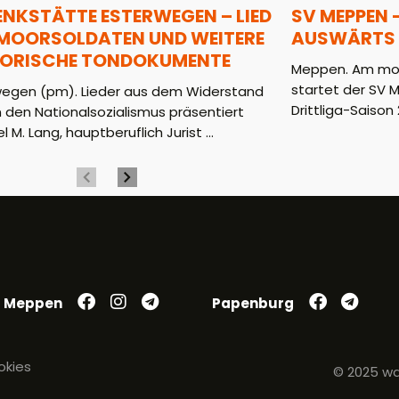
ENKSTÄTTE ESTERWEGEN – LIED
SV MEPPEN 
 MOORSOLDATEN UND WEITERE
AUSWÄRTS 
TORISCHE TONDOKUMENTE
Meppen. Am mor
startet der SV 
wegen (pm). Lieder aus dem Widerstand
Drittliga-Saison 2
 den Nationalsozialismus präsentiert
l M. Lang, hauptberuflich Jurist ...
Meppen
Papenburg
okies
© 2025 wa