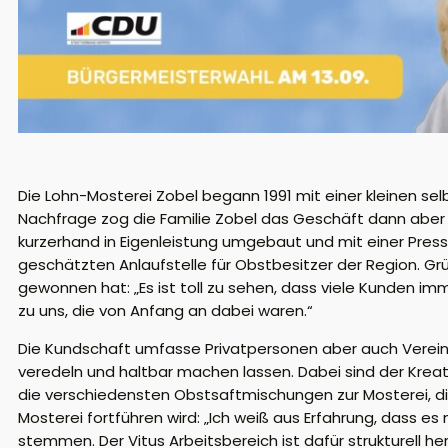
Die Lohn-Mosterei Zobel begann 1991 mit einer kleinen s
Nachfrage zog die Familie Zobel das Geschäft dann aber s
kurzerhand in Eigenleistung umgebaut und mit einer Press
geschätzten Anlaufstelle für Obstbesitzer der Region. Grün
gewonnen hat: „Es ist toll zu sehen, dass viele Kunden 
zu uns, die von Anfang an dabei waren.“
Die Kundschaft umfasse Privatpersonen aber auch Vereine,
veredeln und haltbar machen lassen. Dabei sind der Krea
die verschiedensten Obstsaftmischungen zur Mosterei, die
Mosterei fortführen wird: „Ich weiß aus Erfahrung, dass e
stemmen. Der Vitus Arbeitsbereich ist dafür strukturell h