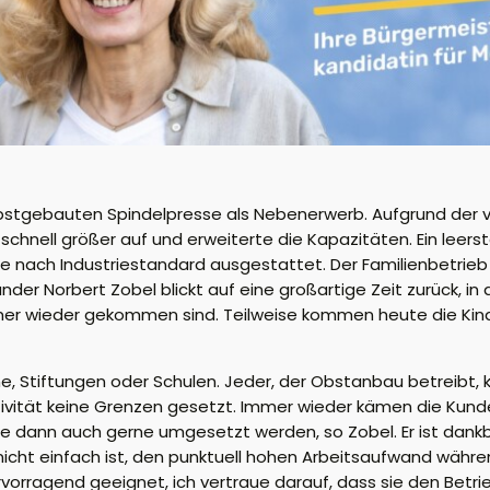
elbstgebauten Spindelpresse als Nebenerwerb. Aufgrund der 
chnell größer auf und erweiterte die Kapazitäten. Ein leer
e nach Industriestandard ausgestattet. Der Familienbetrieb
der Norbert Zobel blickt auf eine großartige Zeit zurück, in 
immer wieder gekommen sind. Teilweise kommen heute die Kin
 Stiftungen oder Schulen. Jeder, der Obstanbau betreibt, ka
tivität keine Grenzen gesetzt. Immer wieder kämen die Kund
 dann auch gerne umgesetzt werden, so Zobel. Er ist dankbar
s nicht einfach ist, den punktuell hohen Arbeitsaufwand währe
ervorragend geeignet, ich vertraue darauf, dass sie den Betr