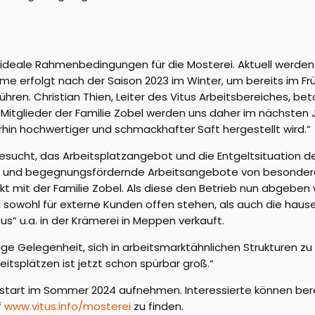
 ideale Rahmenbedingungen für die Mosterei. Aktuell werden
 erfolgt nach der Saison 2023 im Winter, um bereits im F
ren. Christian Thien, Leiter des Vitus Arbeitsbereiches, beto
itglieder der Familie Zobel werden uns daher im nächsten 
hin hochwertiger und schmackhafter Saft hergestellt wird.“
esucht, das Arbeitsplatzangebot und die Entgeltsituation d
e und begegnungsfördernde Arbeitsangebote von besonderem
kt mit der Familie Zobel. Als diese den Betrieb nun abgeben
tig sowohl für externe Kunden offen stehen, als auch die h
us“ u.a. in der Krämerei in Meppen verkauft.
ge Gelegenheit, sich in arbeitsmarktähnlichen Strukturen zu 
itsplätzen ist jetzt schon spürbar groß.“
sonstart im Sommer 2024 aufnehmen. Interessierte können be
f
www.vitus.info/mosterei
zu finden.