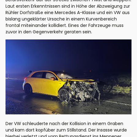
Laut ersten Erkenntnissen sind in Höhe der Abzweigung zur
Rühler Dorfstraße eine Mercedes A-Klasse und ein VW aus
bislang ungeklärter Ursache in einem Kurvenbereich
frontal miteinander kollidiert. Eines der Fahrzeuge muss
zuvor in den Gegenverkehr geraten sein.
Der VW schleuderte nach der Kollision in einem Graben
und kam dort kopfüber zum Stillstand. Der Insasse wurde
hierbei verletzt und vom Rettungsdienst ins Meppener