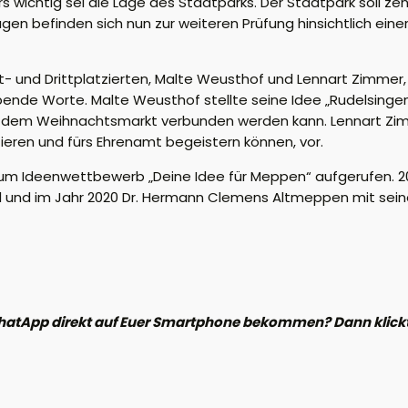
rs wichtig sei die Lage des Stadtparks. Der Stadtpark soll 
en befinden sich nun zur weiteren Prüfung hinsichtlich eine
t- und Drittplatzierten, Malte Weusthof und Lennart Zimmer, 
obende Worte. Malte Weusthof stellte seine Idee „Rudelsingen
f dem Weihnachtsmarkt verbunden werden kann. Lennart Zim
tieren und fürs Ehrenamt begeistern können, vor.
m Ideenwettbewerb „Deine Idee für Meppen“ aufgerufen. 20
ad und im Jahr 2020 Dr. Hermann Clemens Altmeppen mit seine
hatApp direkt auf Euer Smartphone bekommen? Dann klickt