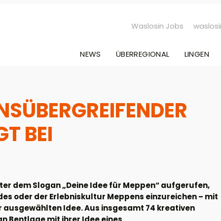
Waslosin Jobs
waslosi
NEWS
ÜBERREGIONAL
LINGEN
NSÜBERGREIFENDER
T BEI
er dem Slogan „Deine Idee für Meppen“ aufgerufen,
des oder der Erlebniskultur Meppens einzureichen – mit
r ausgewählten Idee. Aus insgesamt 74 kreativen
Bentlage mit ihrer Idee eines