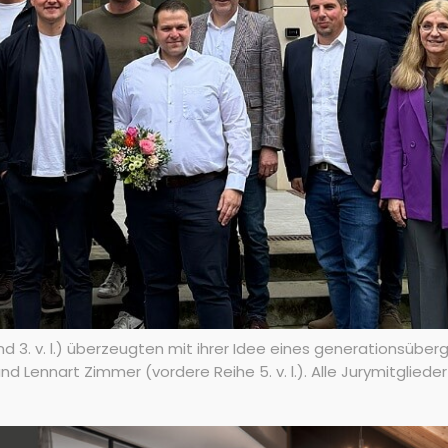
 3. v. l.) überzeugten mit ihrer Idee eines generationsüber
nd Lennart Zimmer (vordere Reihe 5. v. l.). Alle Jurymitgliede