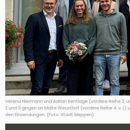
Verena Niermann und Adrian Bentlage (vordere Reihe 2. und
2 und 3 gingen an Malte Weusthof (vordere Reihe 4. v. l.) u
den Einsendungen. (Foto: Stadt Meppen)