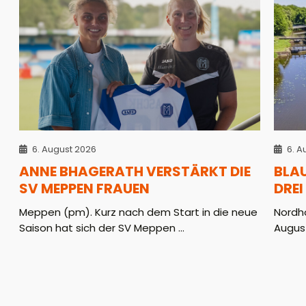
6. August 2026
6. A
ANNE BHAGERATH VERSTÄRKT DIE
BLA
SV MEPPEN FRAUEN
DREI
Meppen (pm). Kurz nach dem Start in die neue
Nordho
Saison hat sich der SV Meppen ...
August