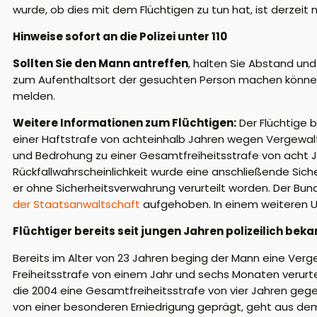
wurde, ob dies mit dem Flüchtigen zu tun hat, ist derzeit n
Hinweise sofort an die Polizei unter 110
Sollten Sie den Mann antreffen
, halten Sie Abstand un
zum Aufenthaltsort der gesuchten Person machen können
melden.
Weitere Informationen zum Flüchtigen:
Der Flüchtige b
einer Haftstrafe von achteinhalb Jahren wegen Vergewalti
und Bedrohung zu einer Gesamtfreiheitsstrafe von acht J
Rückfallwahrscheinlichkeit wurde eine anschließende Sic
er ohne Sicherheitsverwahrung verurteilt worden. Der Bun
der Staatsanwaltschaft
aufgehoben. In einem weiteren U
Flüchtiger bereits seit jungen Jahren polizeilich beka
Bereits im Alter von 23 Jahren beging der Mann eine Verg
Freiheitsstrafe von einem Jahr und sechs Monaten verurte
die 2004 eine Gesamtfreiheitsstrafe von vier Jahren gege
von einer besonderen Erniedrigung geprägt, geht aus d