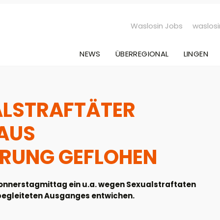
Waslosin Jobs
waslosi
NEWS
ÜBERREGIONAL
LINGEN
ALSTRAFTÄTER
AUS
RUNG GEFLOHEN
onnerstagmittag ein u.a. wegen Sexualstraftaten
begleiteten Ausganges entwichen.