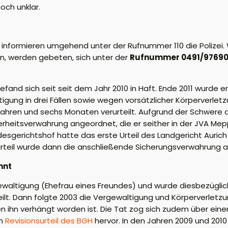
och unklar.
d informieren umgehend unter der Rufnummer 110 die Polizei
, werden gebeten, sich unter der
Rufnummer 0491/97690
efand sich seit seit dem Jahr 2010 in Haft. Ende 2011 wurde 
gung in drei Fällen sowie wegen vorsätzlicher Körperverletz
ahren und sechs Monaten verurteilt. Aufgrund der Schwere 
herheitsverwahrung angeordnet, die er seither in der JVA M
desgerichtshof hatte das erste Urteil des Landgericht Auric
rteil wurde dann die anschließende Sicherungsverwahrung 
nnt
ewaltigung (Ehefrau eines Freundes) und wurde diesbezüglich
ilt. Dann folgte 2003 die Vergewaltigung und Körperverletzu
n ihn verhängt worden ist. Die Tat zog sich zudem über eine
em
Revisionsurteil des BGH
hervor. In den Jahren 2009 und 201