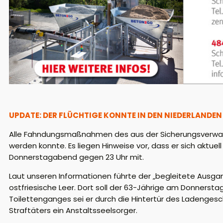
UPDATE: DER FLÜCHTIGE KONNTE IN DEN NIEDERLANDE
Alle Fahndungsmaßnahmen des aus der Sicherungsverwahr
werden konnte. Es liegen Hinweise vor, dass er sich aktuel
Donnerstagabend gegen 23 Uhr mit.
Laut unseren Informationen führte der „begleitete Ausgan
ostfriesische Leer. Dort soll der 63-Jährige am Donnersta
Toilettenganges sei er durch die Hintertür des Ladenges
Straftäters ein Anstaltsseelsorger.