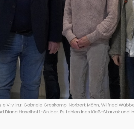
.V.:v.l.n.r. Gabriele Greskamp, Norbert Möhn, Wilfried Wübben
nd Diana Haselhoff-Gruber. Es fehlen Ines Kieß-Starzak und I