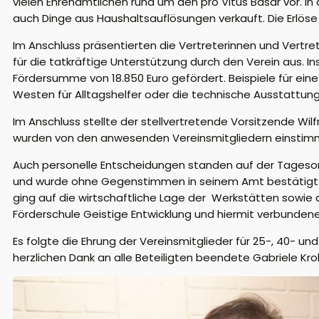
vielen Ehrenamtlichen rund um den pro Vitus Basar vor.
auch Dinge aus Haushaltsauflösungen verkauft. Die Erlöse a
Im Anschluss präsentierten die Vertreterinnen und Vertre
für die tatkräftige Unterstützung durch den Verein aus. 
Fördersumme von 18.850 Euro gefördert. Beispiele für eine 
Westen für Alltagshelfer oder die technische Ausstattung 
Im Anschluss stellte der stellvertretende Vorsitzende Wi
wurden von den anwesenden Vereinsmitgliedern einst
Auch personelle Entscheidungen standen auf der Tagesord
und wurde ohne Gegenstimmen in seinem Amt bestätigt. Z
ging auf die wirtschaftliche Lage der Werkstätten sowi
Förderschule Geistige Entwicklung und hiermit verbunden
Es folgte die Ehrung der Vereinsmitglieder für 25-, 40- 
herzlichen Dank an alle Beteiligten beendete Gabriele Kr