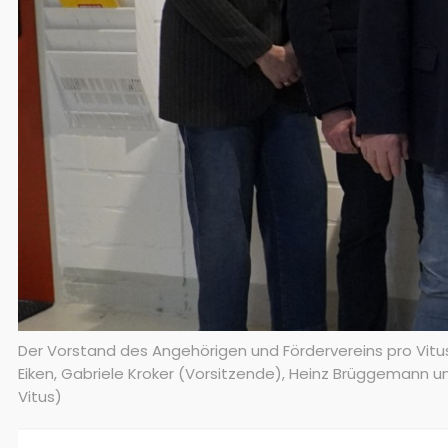
Der Vorstand des Angehörigen und Fördervereins pro Vitus e
Eiken, Gabriele Kroker (Vorsitzende), Heinz Brüggemann u
Vitus)