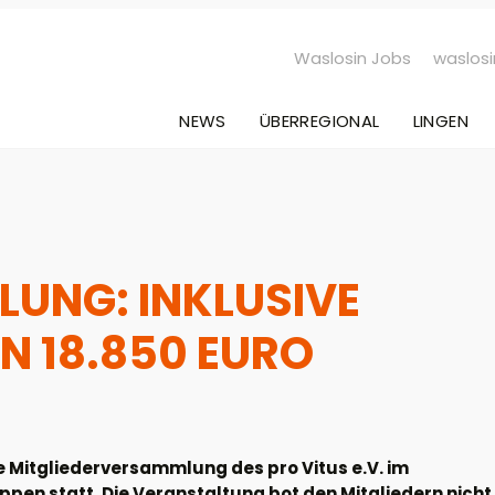
Waslosin Jobs
waslosi
NEWS
ÜBERREGIONAL
LINGEN
UNG: INKLUSIVE
N 18.850 EURO
 Mitgliederversammlung des pro Vitus e.V. im
n statt. Die Veranstaltung bot den Mitgliedern nicht