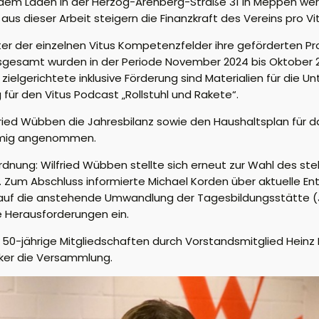
 In dem Laden in der Herzog-Arenberg-Straße 31 in Meppen 
us dieser Arbeit steigern die Finanzkraft des Vereins pro Vit
ter der einzelnen Vitus Kompetenzfelder ihre geförderten Pr
Insgesamt wurden in der Periode November 2024 bis Oktober 2
zielgerichtete inklusive Förderung sind Materialien für die 
für den Vitus Podcast „Rollstuhl und Rakete“.
lfried Wübben die Jahresbilanz sowie den Haushaltsplan für
immig angenommen.
nung: Wilfried Wübben stellte sich erneut zur Wahl des ste
um Abschluss informierte Michael Korden über aktuelle En
e auf die anstehende Umwandlung der Tagesbildungsstätte (
e Herausforderungen ein.
und 50-jährige Mitgliedschaften durch Vorstandsmitglied Hein
oker die Versammlung.