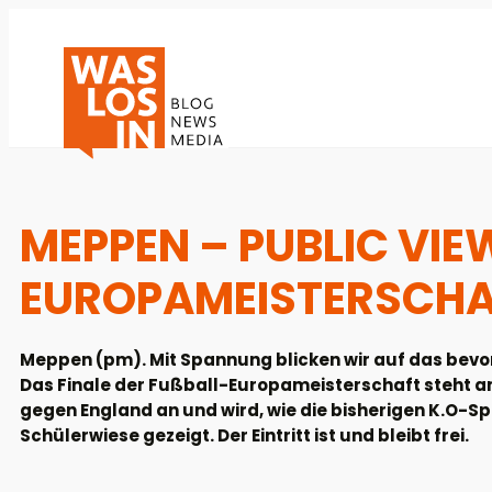
MEPPEN – PUBLIC VIE
EUROPAMEISTERSCH
Meppen (pm). Mit Spannung blicken wir auf das bevo
Das Finale der Fußball-Europameisterschaft steht am 
gegen England an und wird, wie die bisherigen K.O-S
Schülerwiese gezeigt. Der Eintritt ist und bleibt frei.