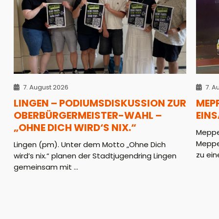
7. August 2026
7. A
LINGEN – PODIUMSDISKUSSION ZUR
MEPP
OBERBÜRGERMEISTER-WAHL –
EINS
„OHNE DICH WIRD‘S NIX.“
Meppen
Meppe
Lingen (pm). Unter dem Motto „Ohne Dich
zu ein
wird’s nix.“ planen der Stadtjugendring Lingen
gemeinsam mit ...