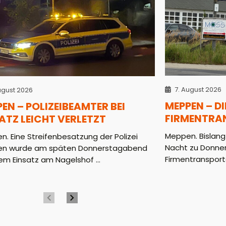
7. August 2026
ugust 2026
MEPPEN – D
EN – POLIZEIBEAMTER BEI
FIRMENTRA
ATZ LEICHT VERLETZT
Meppen. Bislang
. Eine Streifenbesatzung der Polizei
Nacht zu Donner
n wurde am späten Donnerstagabend
Firmentransporte
em Einsatz am Nagelshof ...