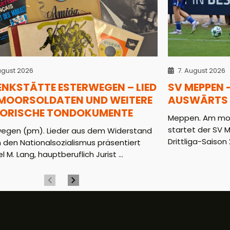
ugust 2026
7. August 2026
ENKSTÄTTE ESTERWEGEN – LIED
SV MEPPEN 
 MOORSOLDATEN UND WEITERE
AUSWÄRTS 
TORISCHE TONDOKUMENTE
Meppen. Am mor
startet der SV 
wegen (pm). Lieder aus dem Widerstand
Drittliga-Saison 2
 den Nationalsozialismus präsentiert
l M. Lang, hauptberuflich Jurist ...