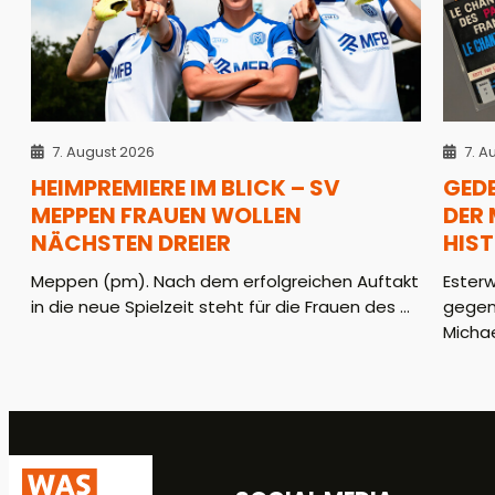
7. August 2026
7. A
HEIMPREMIERE IM BLICK – SV
GED
MEPPEN FRAUEN WOLLEN
DER
NÄCHSTEN DREIER
HIS
Meppen (pm). Nach dem erfolgreichen Auftakt
Ester
in die neue Spielzeit steht für die Frauen des ...
gegen
Michae