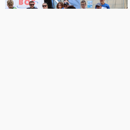
7. August 2026
SV MEPPEN – ERSTES SAISONSPIEL AUSWÄRTS BEIM
MSV DUISBURG
Meppen. Am morgigen Samstag (08.08.2026) startet der SV
Meppen in die anstehende Drittliga-Saison 2026/27. Es ...