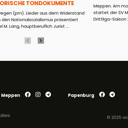
TORISCHE TONDOKUMENTE
Meppen. Am mor
startet der SV 
wegen (pm). Lieder aus dem Widerstand
Drittliga-Saison 2
 den Nationalsozialismus präsentiert
l M. Lang, hauptberuflich Jurist ...
Meppen
Papenburg
okies
© 2025 wa