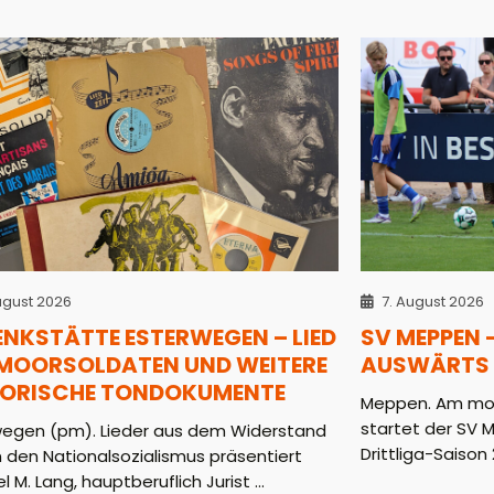
ugust 2026
7. August 2026
ENKSTÄTTE ESTERWEGEN – LIED
SV MEPPEN 
 MOORSOLDATEN UND WEITERE
AUSWÄRTS 
TORISCHE TONDOKUMENTE
Meppen. Am mor
startet der SV 
wegen (pm). Lieder aus dem Widerstand
Drittliga-Saison 2
 den Nationalsozialismus präsentiert
l M. Lang, hauptberuflich Jurist ...