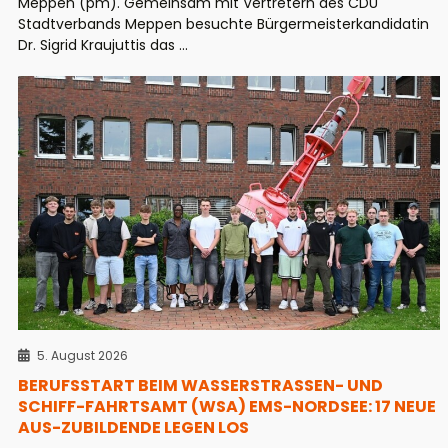
Meppen (pm). Gemeinsam mit Vertretern des CDU
Stadtverbands Meppen besuchte Bürgermeisterkandidatin
Dr. Sigrid Kraujuttis das ...
5. August 2026
BERUFSSTART BEIM WASSERSTRASSEN- UND S
CHIFF-FAHRTSAMT (WSA) EMS-NORDSEE: 17 NEUE A
US-ZUBILDENDE LEGEN LOS