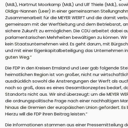
(MdL), Hartmut Moorkamp (MdL) und Ulf Thiele (MdL), sowi
Oldigs-Nannen (Leer) in einer gemeinsamen Stellungnahme
Zusammenarbeit für die MEYER WERFT und die damit verbun
gemeinsam mit der Werftleitung und dem Betriebsrat, an 
sichere Zukunft zu ermöglichen. Die CDU arbeitet dabei au
parlamentarischen Mehrheiten bewältigen zu können. Wir s
kein Staatsunternehmen wird. Es geht darum, mit Bürgsch
und mit einer Eigenkapitalbeteiligung das Unternehmen in
guten Weg.“
Die FDP in den Kreisen Emsland und Leer gab folgende Stel
heimatlichen Region ist von großer, nicht nur wirtschaft
ausdrücklich sowohl die Anstrengungen der Werft als auch
nach so groß, dass es eines Gesamtkonzeptes bedarf, das al
Standorts nicht aus. Wir sind überzeugt: um die MEYER 
die ordnungspolitische Frage nach einer nachhaltigen Mar
hinaus die Gremien der europäischen Union gefordert. Es 
Hierzu will die FDP ihren Beitrag leisten.“
Die Informationen stammen aus einer Pressemitteilung d