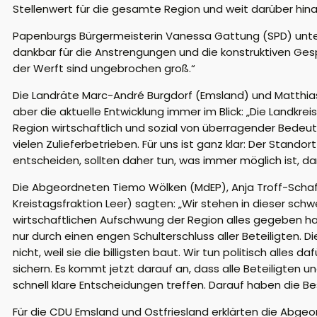
Stellenwert für die gesamte Region und weit darüber hina
Papenburgs Bürgermeisterin Vanessa Gattung (SPD) unterst
dankbar für die Anstrengungen und die konstruktiven Gespr
der Werft sind ungebrochen groß.“
Die Landräte Marc-André Burgdorf (Emsland) und Matthias
aber die aktuelle Entwicklung immer im Blick: „Die Landkr
Region wirtschaftlich und sozial von überragender Bedeu
vielen Zulieferbetrieben. Für uns ist ganz klar: Der Stan
entscheiden, sollten daher tun, was immer möglich ist, da
Die Abgeordneten Tiemo Wölken (MdEP), Anja Troff-Schaf
Kreistagsfraktion Leer) sagten: „Wir stehen in dieser schw
wirtschaftlichen Aufschwung der Region alles gegeben hab
nur durch einen engen Schulterschluss aller Beteiligten. Di
nicht, weil sie die billigsten baut. Wir tun politisch alle
sichern. Es kommt jetzt darauf an, dass alle Beteiligten
schnell klare Entscheidungen treffen. Darauf haben die Bes
Für die CDU Emsland und Ostfriesland erklärten die Abge