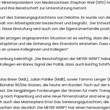
er Ministerpräsident von Niedersachsen Stephan Weil (SPD) 
und ihre Bereitschaft zur Unterstützung betont.
urf des Sanierungsgutachtens von Deloitte. Es wurde von d
halt von Arbeitsplätzen bezeichnet und begrüßt. Der Entwurf
. Diese Einstufung wird auch von der Eigentümerfamilie posi
er jetzigen angespannten Situation ist es wichtig, dass die 
itsplätze und die Sicherung des Standorts einstehen. Dass di
m an unsere Kolleginnen und Kollegen!”
penburg bekräftigt: „Die Beschäftigten der MEYER WERFT hab
 Kollegen ein klares Signal der Politik, dass auch künftig Sc
s Breer (MdL), Julian Pahlke (MdB), sowie Tammo Lenger (F
von Bündnis 90/Die Grünen, die heute am Runden Tisch auf d
sst. Die langjährigen Forderungen der Grünen für mehr Tra
g nach Papenburg und eine neue Firmenstruktur sind eine gu
ch auch des Masterplans Ems! Das Sanierungsgutachten, die 
achen das deutlich. Die MEYER WERFT hat einen herausragend