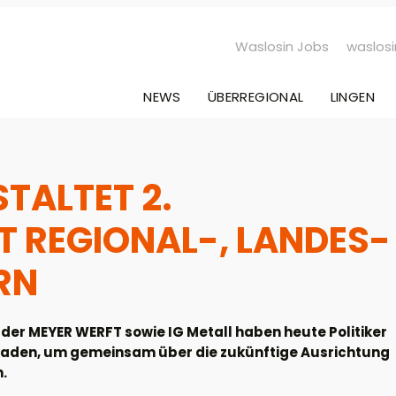
Waslosin Jobs
waslosi
NEWS
ÜBERREGIONAL
LINGEN
TALTET 2.
 REGIONAL-, LANDES-
RN
er MEYER WERFT sowie IG Metall haben heute Politiker
laden, um gemeinsam über die zukünftige Ausrichtung
.