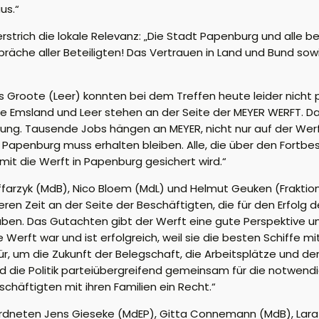
us.“
rich die lokale Relevanz: „Die Stadt Papenburg und alle bet
äche aller Beteiligten! Das Vertrauen in Land und Bund sowi
 Groote (Leer) konnten bei dem Treffen heute leider nicht p
eise Emsland und Leer stehen an der Seite der MEYER WERFT. 
tung. Tausende Jobs hängen an MEYER, nicht nur auf der Werf
dort Papenburg muss erhalten bleiben. Alle, die über den For
mit die Werft in Papenburg gesichert wird.“
farzyk (MdB), Nico Bloem (MdL) und Helmut Geuken (Fraktio
eren Zeit an der Seite der Beschäftigten, die für den Erfolg 
en. Das Gutachten gibt der Werft eine gute Perspektive und
e Werft war und ist erfolgreich, weil sie die besten Schiffe m
s dafür, um die Zukunft der Belegschaft, die Arbeitsplätze und
 und die Politik parteiübergreifend gemeinsam für die notw
chäftigten mit ihren Familien ein Recht.“
ordneten Jens Gieseke (MdEP), Gitta Connemann (MdB), Lara E