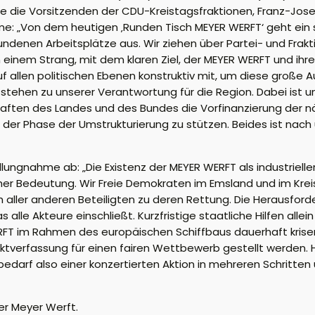
e die Vorsitzenden der CDU-Kreistagsfraktionen, Franz-Jose
: „Von dem heutigen ‚Runden Tisch MEYER WERFT‘ geht ein s
denen Arbeitsplätze aus. Wir ziehen über Partei- und Frak
einem Strang, mit dem klaren Ziel, der MEYER WERFT und ih
f allen politischen Ebenen konstruktiv mit, um diese große Au
tehen zu unserer Verantwortung für die Region. Dabei ist u
aften des Landes und des Bundes die Vorfinanzierung der n
 der Phase der Umstrukturierung zu stützen. Beides ist nach
lungnahme ab: „Die Existenz der MEYER WERFT als industriell
licher Bedeutung. Wir Freie Demokraten im Emsland und im Kre
 aller anderen Beteiligten zu deren Rettung. Die Herausford
le Akteure einschließt. Kurzfristige staatliche Hilfen allei
WERFT im Rahmen des europäischen Schiffbaus dauerhaft kri
ktverfassung für einen fairen Wettbewerb gestellt werden. H
bedarf also einer konzertierten Aktion in mehreren Schritte
er Meyer Werft.