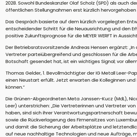
2028. Sowohl Bundeskanzler Olaf Scholz (SPD) als auch d
öffentlichen Stellungnahmen erst kürzlich hervorgehoben 
Das Gespräch basierte auf dem kürzlich vorgelegten Entw
entscheidender Schritt für die Neuausrichtung und den Er
positive Zukunftsprognose für die MEYER WERFT in Aussicht
Der Betriebsratsvorsitzende Andreas Hensen ergänzt: „In d
Vertreter parteiübergreifend und geschlossen für die Arbe
Botschaft gesendet hat, ist ein wichtiges Signal; vor alle
Thomas Gelder, 1. Bevollmächtigter der IG Metall Leer-Pa
einen Neustart erfüllt. Jetzt erwarten die Kolleginnen und
können.“
Die Grünen-Abgeordneten Meta Janssen-Kucz (MdL), Nicola
Leer) unterstrichen: „Die Vertreterinnen und Vertreter 
haben, sind sich ihrer Verantwortungspartnerschaft bewu
sowie die Rückverlagerung des Firmensitzes von Luxembur
und damit die Sicherung der Arbeitsplätze und letztendli
auf neue nachhaltige Technologien und neue Aufträge, m