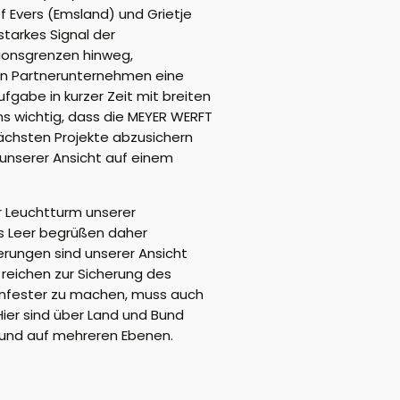
f Evers (Emsland) und Grietje
tarkes Signal der
tionsgrenzen hinweg,
ren Partnerunternehmen eine
fgabe in kurzer Zeit mit breiten
ns wichtig, dass die MEYER WERFT
ächsten Projekte abzusichern
 unserer Ansicht auf einem
er Leuchtturm unserer
is Leer begrüßen daher
erungen sind unserer Ansicht
n reichen zur Sicherung des
senfester zu machen, muss auch
ier sind über Land und Bund
n und auf mehreren Ebenen.