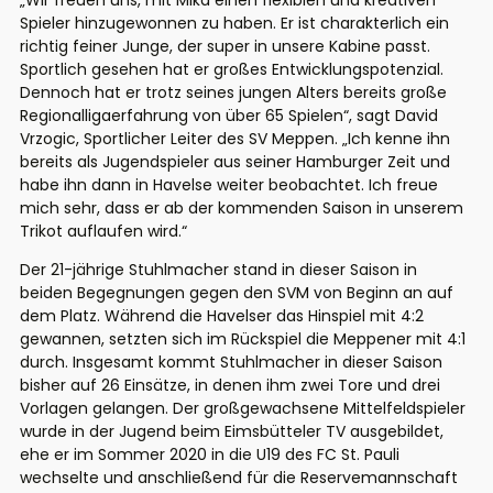
„Wir freuen uns, mit Mika einen flexiblen und kreativen
Spieler hinzugewonnen zu haben. Er ist charakterlich ein
richtig feiner Junge, der super in unsere Kabine passt.
Sportlich gesehen hat er großes Entwicklungspotenzial.
Dennoch hat er trotz seines jungen Alters bereits große
Regionalligaerfahrung von über 65 Spielen“, sagt David
Vrzogic, Sportlicher Leiter des SV Meppen. „Ich kenne ihn
bereits als Jugendspieler aus seiner Hamburger Zeit und
habe ihn dann in Havelse weiter beobachtet. Ich freue
mich sehr, dass er ab der kommenden Saison in unserem
Trikot auflaufen wird.“
Der 21-jährige Stuhlmacher stand in dieser Saison in
beiden Begegnungen gegen den SVM von Beginn an auf
dem Platz. Während die Havelser das Hinspiel mit 4:2
gewannen, setzten sich im Rückspiel die Meppener mit 4:1
durch. Insgesamt kommt Stuhlmacher in dieser Saison
bisher auf 26 Einsätze, in denen ihm zwei Tore und drei
Vorlagen gelangen. Der großgewachsene Mittelfeldspieler
wurde in der Jugend beim Eimsbütteler TV ausgebildet,
ehe er im Sommer 2020 in die U19 des FC St. Pauli
wechselte und anschließend für die Reservemannschaft