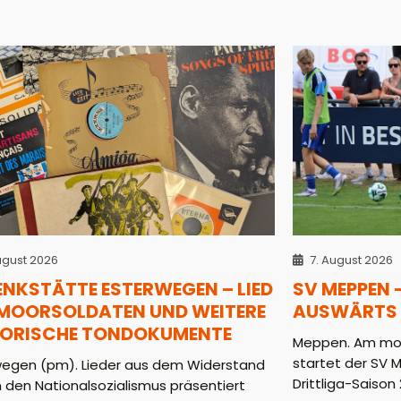
ugust 2026
7. August 2026
ENKSTÄTTE ESTERWEGEN – LIED
SV MEPPEN 
 MOORSOLDATEN UND WEITERE
AUSWÄRTS 
TORISCHE TONDOKUMENTE
Meppen. Am mor
startet der SV 
wegen (pm). Lieder aus dem Widerstand
Drittliga-Saison 2
 den Nationalsozialismus präsentiert