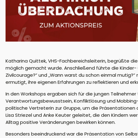
Katharina Quittek, VHS-
Fachbereichsleiter
in
,
begrüßte die 
möglich gemacht wurde
.
Anschließend führte die Kinder
Zivilcourage?“ und „Wann warst du schon einmal mutig?“
ermutigt, ihre eigenen Erfahrungen zu reflektieren und erk
In den
Workshops
ergab
en
sich
für die jungen Teilnehmer
Verantwortungsbewusstsein, Konfliktlösung und Mobbing
politische Vertreterin
zur Gruppe, um die Präsentationen
d
Lisa Striezel und Anke Keuter geleitet, die den Kindern we
Alltag positive Veränderungen bewirken können
.
Besonders beeindruckend war die Präsentation von Selbs