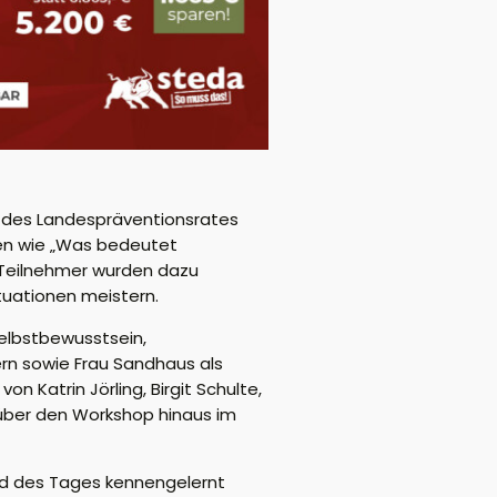
g des Landespräventionsrat
es
gen wie „Was bedeutet
 Teilnehmer wurden dazu
ituationen meistern.
elbstbewusstsein,
ern sowie Frau
Sandhaus
als
 von Katrin
Jörling
, Birgit Schulte,
über den Workshop hinaus im
nd des Tages kennengelernt