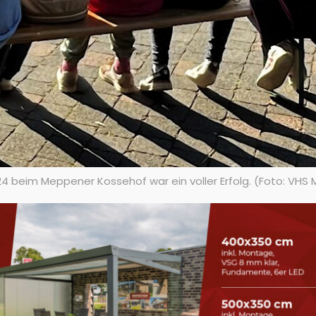
24 beim Meppener Kossehof war ein voller Erfolg. (Foto: VHS