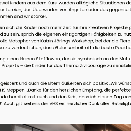
ei Kindern aus dem Kurs, wurden alltägliche Situationen da
ästereien, das Überwinden von Ängsten oder das gegenseit
mmen sind wir stärker.
 sich die Kinder noch mehr Zeit für ihre kreativen Projekte 
 zu sein, sprich die eigenen einzigartigen Fähigkeiten zu n
olle Metapher von Katrin
Jörlings
Workshop, bei der die Tier
 zu verdeutlichen, dass Gelassenheit oft die beste Reaktion
ng einen kleinen Stofflöwen, der sie symbolisch an den Mut un
s Projekts –
d
ie Kinder für das Thema Zivilcourage zu sensibili
geistert und auch die Eltern äußerten sich positiv
: „Wir wün
VHS Meppen:
„Danke für den herzlichen Empfang, die perfekt
ude bereitet mit euch und den Kids, dass ich diesen Tag ech
!“
Auch
gilt seitens der VHS ein
herzlicher Dank allen Beteilig