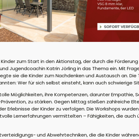
Kinder zum Start in den Aktionstag,
der durch die Förderun
- und
Jugendcoachin
Katrin
Jörling
in das Thema ein. Mit Fra
 regte sie die Kinder zum Nachdenken und Austausch an. Die
annten: Wer für sich selbst einsteht, kann auch schwierige S
tolle Möglichkeit
en
,
ihre
Kompetenzen, darunter Empathie, S
-Prävention
,
zu
stärken
.
Gegen Mittag
stießen zahlreiche Elt
er Erlebnisse
der Kinder zu verfolgen.
Die Workshops wurden
rtvolle Lernerfahrungen vermittelten – Fähigkeiten, die
auch 
tverteidigungs- und Abwehrtechniken, die die Kinder währe