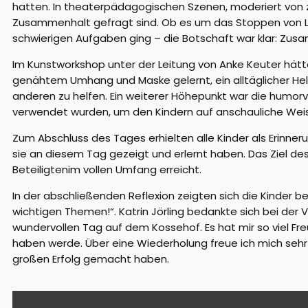
hatten. In theaterpädagogischen Szenen, moderiert von zw
Zusammenhalt gefragt sind. Ob es um das Stoppen von L
schwierigen Aufgaben ging
– die Botschaft war klar: Zusa
Im Kunstworkshop unter der Leitung von Anke Keuter hätten
genähtem Umhang und Maske gelernt, ein alltäglicher Held
anderen zu helfen.
Ein weiterer Höhepunkt war die humorv
verwendet wurden, um den Kindern auf anschauliche Weise
Zum Abschluss des Tages erhielten alle Kinder als Erinneru
sie an diesem Tag gezeigt
und erlernt
haben.
Das Ziel de
Beteiligten
im
volle
n
Umfang erreicht.
In der abschließenden Reflexion zeigten sich die Kinder be
wichtigen Themen!“.
Katrin
Jörling
bedankte sich bei
der 
wundervollen Tag auf dem Kossehof. Es hat mir so viel Fre
haben werde. Über eine Wiederholung freue ich mich
sehr
großen Erfolg gemacht haben.